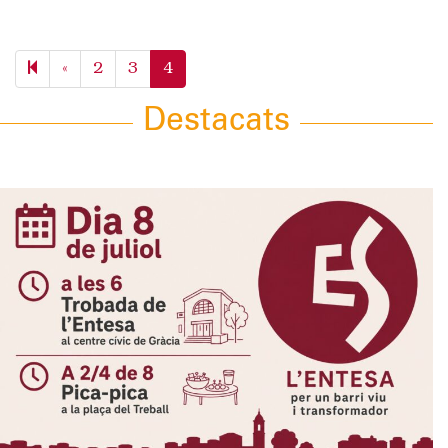
Previous
«
2
3
4
page
Destacats