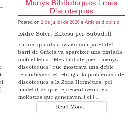
Menys Biblioteques i més
Discoteques
ó
Posted on
2 de juliol de 2026
a
Articles d'opinió
Isidre Soler, Entesa per Sabadell
Fa uns quants anys en una paret del
barri de Gràcia va aparèixer una pintada
amb el lema: “Més biblioteques i menys
t
discoteques” que mostrava una doble
Sabadell
t.
reivindicació: el rebuig a la proliferació de
el
discoteques a la Zona Hermètica, pel
]
model d’oci que representaven i les
molèsties que generaven, i el [...]
Read More...