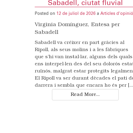
Sabadell, ciutat fluvial
Posted on
12 de juliol de 2026
a
Articles d'opini
Virginia Domínguez, Entesa per
Sabadell
Sabadell va créixer en part gràcies al
Ripoll, als seus molins i a les fàbriques
que s’hi van instal·lar, alguns dels quals
ens interpel·len des del seu dolorós esta
ruïnós, malgrat estar protegits legalmen
El Ripoll va ser durant dècades el pati d
darrera i sembla que encara ho és per [...
Read More...