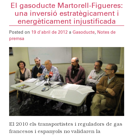
El gasoducte Martorell-Figueres:
una inversió estratègicament i
energèticament injustificada
Posted on
19 d'abril de 2012
a
Gasoducte
,
Notes de
premsa
El 2010 els transportistes i reguladors de gas
francesos i espanyols no validaren la