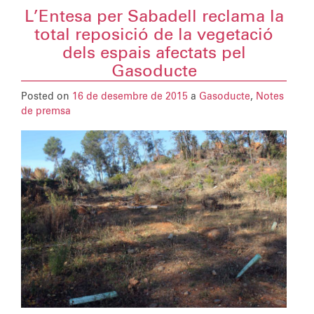
L’Entesa per Sabadell reclama la
total reposició de la vegetació
dels espais afectats pel
Gasoducte
Posted on
16 de desembre de 2015
a
Gasoducte
,
Notes
de premsa