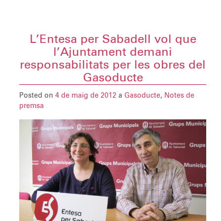
L’Entesa per Sabadell vol que
l’Ajuntament demani
responsabilitats per les obres del
Gasoducte
Posted on
4 de maig de 2012
a
Gasoducte
,
Notes de
premsa