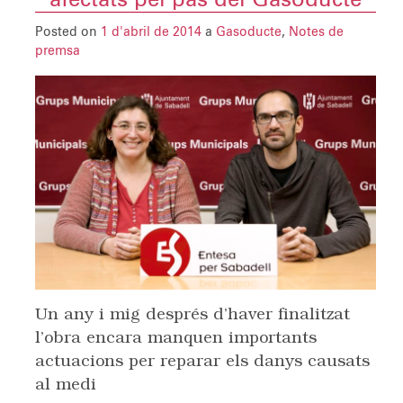
afectats pel pas del Gasoducte
Posted on
1 d'abril de 2014
a
Gasoducte
,
Notes de
premsa
Un any i mig després d’haver finalitzat
l’obra encara manquen importants
actuacions per reparar els danys causats
al medi