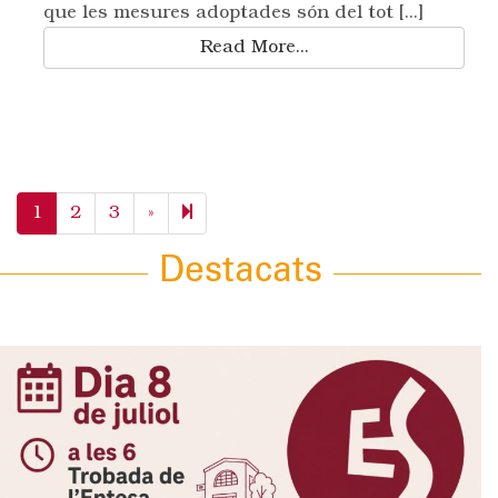
que les mesures adoptades són del tot [...]
Read More...
Next
4
1
2
3
»
page
Destacats