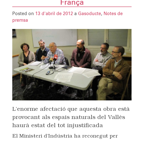
França
Posted on
13 d'abril de 2012
a
Gasoducte
,
Notes de
premsa
L’enorme afectació que aquesta obra està
provocant als espais naturals del Vallès
haurà estat del tot injustificada
El Ministeri d’Indústria ha reconegut per