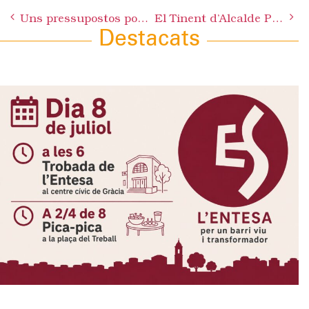
Post
Uns pressupostos poc austers i poc realistes
El Tinent d’Alcalde Paco Bustos no té cap justificació per la destrossa de l’Eix Macià i posa de manifest el seu absolut desconeixement de la ciutat
navigation
Destacats