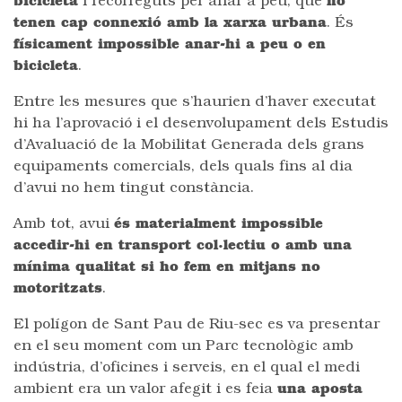
bicicleta
i recorreguts per anar a peu, que
no
tenen cap connexió amb la xarxa urbana
. És
físicament impossible anar-hi a peu o en
bicicleta
.
Entre les mesures que s’haurien d’haver executat
hi ha l’aprovació i el desenvolupament dels Estudis
d’Avaluació de la Mobilitat Generada dels grans
equipaments comercials, dels quals fins al dia
d’avui no hem tingut constància.
Amb tot, avui
és materialment impossible
accedir-hi en transport col·lectiu o amb una
mínima qualitat si ho fem en mitjans no
motoritzats
.
El polígon de Sant Pau de Riu-sec es va presentar
en el seu moment com un Parc tecnològic amb
indústria, d’oficines i serveis, en el qual el medi
ambient era un valor afegit i es feia
una aposta