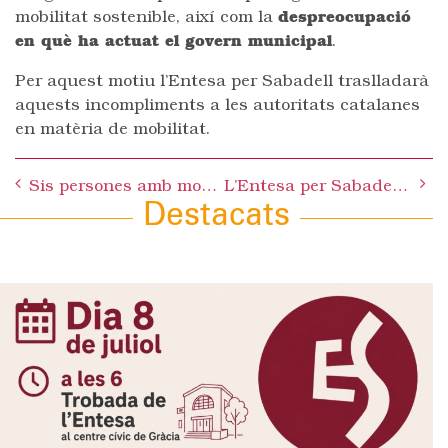
mobilitat sostenible, així com la
despreocupació
en què ha actuat el govern municipal
.
Per aquest motiu l’Entesa per Sabadell traslladarà
aquests incompliments a les autoritats catalanes
en matèria de mobilitat.
Post
Sis persones amb mobilitat reduïda queden atrapades a Renfe Centre per manca d’ascensor i escala mecànica
L’Entesa per Sabadell demana a l’alcalde que informi a la ciutat de l’augment del 14 % de l’IBI
navigation
Destacats