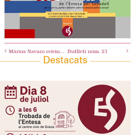
Post
Màrius Navazo reivindica que els carrers esdevinguin espais de vida
Butlletí núm. 21
navigation
Destacats