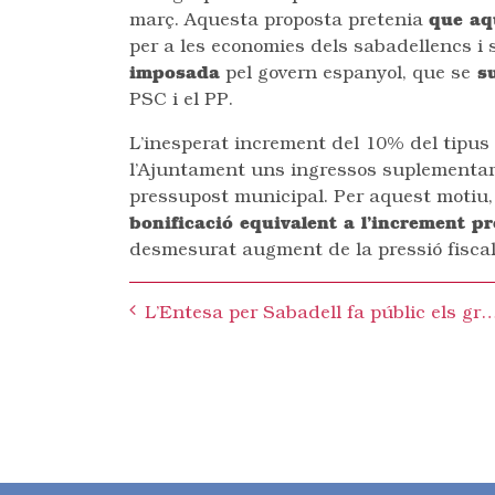
març. Aquesta proposta pretenia
que aq
per a les economies dels sabadellencs i
imposada
pel govern espanyol, que se
su
PSC i el PP.
L’inesperat increment del 10% del tipus 
l’Ajuntament uns ingressos suplementari
pressupost municipal. Per aquest motiu
bonificació equivalent a l’increment pr
desmesurat augment de la pressió fiscal
Post
L’Entesa per Sabadell fa públic els greus incompliments en matèria de mobilitat a 
navigation