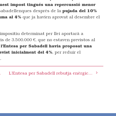
uest impost tingués una repercussió menor
 sabadellenques després de la
pujada del 10%
ma al 4%
que ja havien aprovat al desembre el
impositiu determinat per llei aportarà a
s de 3.500.000 €, que no estaven previstos al
,
l’Entesa per Sabadell havia proposat una
evist inicialment del 4%
, per reduir el
.
Sant Pau de Riu-sec
L’Entesa per Sabadell rebutja enèrgicament els acomiadaments de personal municipal i alerta sobre les repercussions en els serveis