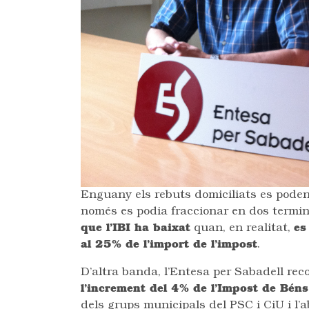
Enguany els rebuts domiciliats es poden
només es podia fraccionar en dos termin
que l’IBI ha baixat
quan, en realitat,
es
al 25% de l’import de l’impost
.
D’altra banda, l’Entesa per Sabadell rec
l’increment del 4% de l’Impost de Bén
dels grups municipals del PSC i CiU i l’a