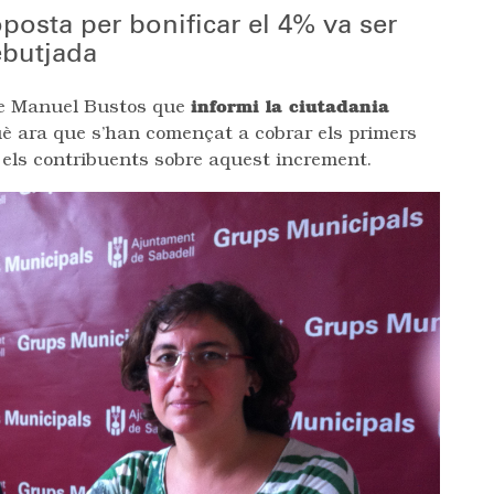
osta per bonificar el 4% va ser
ebutjada
de Manuel Bustos que
informi la ciutadania
uè ara que s’han començat a cobrar els primers
 els contribuents sobre aquest increment.