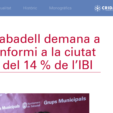
ualitat
Històric
Monogràfics
Sabadell demana a
informi a la ciutat
del 14 % de l’IBI
a