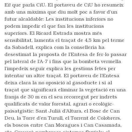
Ei! que parla CiU. El portaveu de CiU ho resumeix
amb una màxima que diu molt poc a favor d’un
futur alcaldable: Les institucions inferiors no
podem impedir el que fan les institucions
superiors. El Ricard Estrada mostra més
sensibilitat, lamenta el traçat de 4,5 km pel terme
da Sabadell, explica com la conselleria ha
desestimat la proposta de l’Entesa de fer-lo passar
pel lateral de l’A-7 i fins que la bombeta vermella
l’impedeix seguir explica les gestions fetes per
intentar un altre traçat. El portaveu de l’Entesa
deixa clara la no oposició al gasoducte i sí al
traçat que significarà eliminar la vegetació en una
franja de 30 m en el seu recorregut per indrets
qualificats de valor forestal, agrari o ecològic-
paisatgístic: Sant Julià d’Altura, el Bosc de Can
Deu, la Torre d’en Turull, el Torrent de Colobrers,
els boscos entre Can Moragues i Can Casamada,