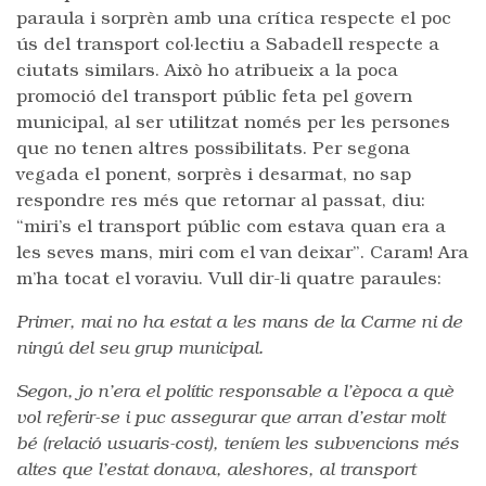
paraula i sorprèn amb una crítica respecte el poc
ús del transport col·lectiu a Sabadell respecte a
ciutats similars. Això ho atribueix a la poca
promoció del transport públic feta pel govern
municipal, al ser utilitzat només per les persones
que no tenen altres possibilitats. Per segona
vegada el ponent, sorprès i desarmat, no sap
respondre res més que retornar al passat, diu:
“miri’s el transport públic com estava quan era a
les seves mans, miri com el van deixar”. Caram! Ara
m’ha tocat el voraviu. Vull dir-li quatre paraules:
Primer, mai no ha estat a les mans de la Carme ni de
ningú del seu grup municipal.
Segon, jo n’era el polític responsable a l’època a què
vol referir-se i puc assegurar que arran d’estar molt
bé (relació usuaris-cost), teníem les subvencions més
altes que l’estat donava, aleshores, al transport