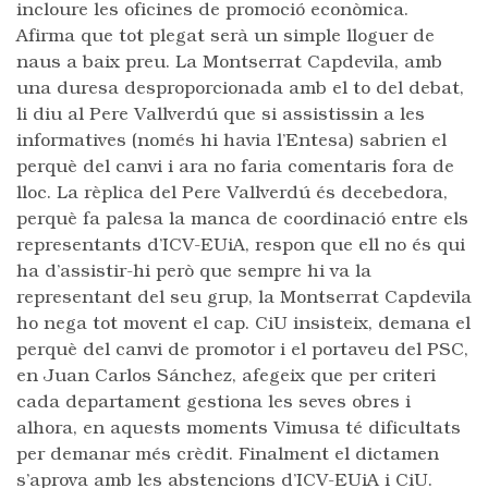
incloure les oficines de promoció econòmica.
Afirma que tot plegat serà un simple lloguer de
naus a baix preu. La Montserrat Capdevila, amb
una duresa desproporcionada amb el to del debat,
li diu al Pere Vallverdú que si assistissin a les
informatives (només hi havia l’Entesa) sabrien el
perquè del canvi i ara no faria comentaris fora de
lloc. La rèplica del Pere Vallverdú és decebedora,
perquè fa palesa la manca de coordinació entre els
representants d’ICV-EUiA, respon que ell no és qui
ha d’assistir-hi però que sempre hi va la
representant del seu grup, la Montserrat Capdevila
ho nega tot movent el cap. CiU insisteix, demana el
perquè del canvi de promotor i el portaveu del PSC,
en Juan Carlos Sánchez, afegeix que per criteri
cada departament gestiona les seves obres i
alhora, en aquests moments Vimusa té dificultats
per demanar més crèdit. Finalment el dictamen
s’aprova amb les abstencions d’ICV-EUiA i CiU.