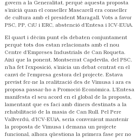
govern a la Generalitat, perquè aquesta proposta
s’inicià quan el conseller Mascarell era conseller
de cultura amb el president Maragall. Vots a favor
PSC, PP, CiU i ERC, abstenció d’Entesa i ICV-EUiA.
El quart i dècim punt els debaten conjuntament
perquè tots dos estan relacionats amb el nou
Centre d’Empreses Industrials de Can Roqueta.
Així que la ponent, Montserrat Capdevila, del PSC,
n’ha fet l’exposició, s’inicia un debat centrat en el
canvi de l’empresa gestora del projecte. Estava
previst fer-ne la realització des de Vimusa i ara es
proposa passar-ho a Promoció Econòmica. L’Entesa
manifesta el seu acord en el global de la proposta,
lamentant que es faci amb diners destinats a la
rehabilitació de la masia de Can Rull. Pel Pere
Vallverdú, d’ICV-EUiA, seria convenient mantenir
la proposta de Vimusa i demana un projecte
funcional, alhora qüestiona la primera fase per no