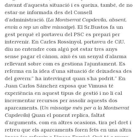
davant d’aquesta situació i es queixa, també, de no
estar-ne informada des del Consell
d’administració. (
La Montserrat Capdevila, absent,
envia o rep un altre missatge
). El Sr.Bustos fa un
gest perquè el portaveu del PSC es prepari per
intervenir. En Carles Rossinyol, portaveu de CiU,
diu no entendre com algú pot estar tres anys
sense pagar el cànon, això és un senyal d’alarma
rellevant sobre com es gestiona l’ajuntament. Es
referma en la idea d’una situació de deixadesa des
del govern:” ha intervingut quan s’ha podrit.” En
Juan Carlos Sánchez exposa que Vimusa té
experiència en aquest tipus de gestió i no li cal
incrementar recursos per assolir aquests dos
aparcaments. (
Un missatge més per a la Montserrat
Capdevila
) Quan el ponent replica, faltat
d’arguments, com en altres ocasions, tira pel dret i
retreu que els aparcaments foren fets en una altra