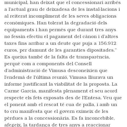
municipal, han deixat que el concessionari arribés
a l’actual grau de deixadesa de les instal·lacions i
al reiterat incompliment de les seves obligacions
econòmiques. Han tolerat la degradació dels
equipaments i han permès que durant tres anys
no fessin efectiu el pagament del cànon i d’altres
taxes fins arribar a un deute que puja a 156.912
euros, per damunt de les garanties dipositades.”
Es queixa també de la falta de transparència,
perquè com a components del Consell
d’administració de Vimusa desconeixien que
l’endemà de l’última reunió, Vimusa lliurava un
informe justificant la viabilitat de la proposta. La
Carme Garcia, manifesta plenament el seu acord
respecte els fets exposats des de l’Entesa. Veu que
el ponent amb el rescat té cua de palla, i amb un
to cru manifesta que el govern eximeix de les
pèrdues a la concessionària. Es fa inconcebible,
afegeix, la tardança de tres anys a reaccionar