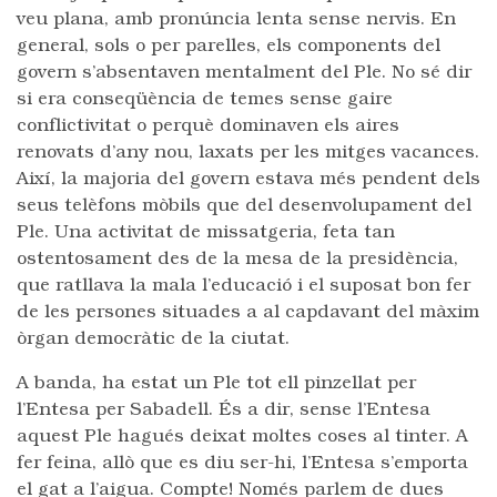
veu plana, amb pronúncia lenta sense nervis. En
general, sols o per parelles, els components del
govern s’absentaven mentalment del Ple. No sé dir
si era conseqüència de temes sense gaire
conflictivitat o perquè dominaven els aires
renovats d’any nou, laxats per les mitges vacances.
Així, la majoria del govern estava més pendent dels
seus telèfons mòbils que del desenvolupament del
Ple. Una activitat de missatgeria, feta tan
ostentosament des de la mesa de la presidència,
que ratllava la mala l’educació i el suposat bon fer
de les persones situades a al capdavant del màxim
òrgan democràtic de la ciutat.
A banda, ha estat un Ple tot ell pinzellat per
l’Entesa per Sabadell. És a dir, sense l’Entesa
aquest Ple hagués deixat moltes coses al tinter. A
fer feina, allò que es diu ser-hi, l’Entesa s’emporta
el gat a l’aigua. Compte! Només parlem de dues