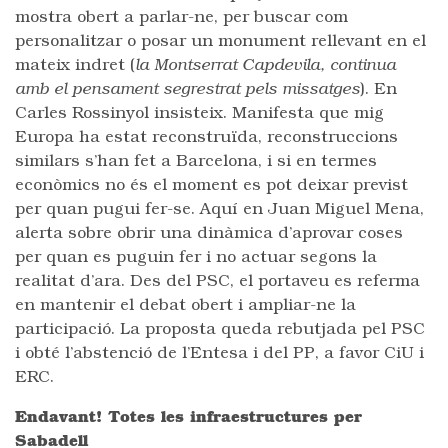
mostra obert a parlar-ne, per buscar com
personalitzar o posar un monument rellevant en el
mateix indret (
la Montserrat Capdevila, continua
amb el pensament segrestrat pels missatges
). En
Carles Rossinyol insisteix. Manifesta que mig
Europa ha estat reconstruïda, reconstruccions
similars s’han fet a Barcelona, i si en termes
econòmics no és el moment es pot deixar previst
per quan pugui fer-se. Aquí en Juan Miguel Mena,
alerta sobre obrir una dinàmica d’aprovar coses
per quan es puguin fer i no actuar segons la
realitat d’ara. Des del PSC, el portaveu es referma
en mantenir el debat obert i ampliar-ne la
participació. La proposta queda rebutjada pel PSC
i obté l’abstenció de l’Entesa i del PP, a favor CiU i
ERC.
Endavant! Totes les infraestructures per
Sabadell