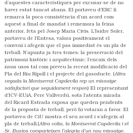
d’aquestes característiques per excusar-se de no
haver estat tancat abans. El portaveu d’ERC li
remarca la poca consistència d’un acord com
aquest a final de mandat i rememora la feina
anterior, feta pel Josep Maria Civis. L’Isidre Soler,
portaveu de l’Entesa, valora positivament el
conveni i afegeix que el pas immediat és un pla de
treball. N’apunta ja tres temes: la preservació del
patrimoni històric i arquitectònic; l’encaix dels
nous usos tal com preveu la recent modificació del
Pla del Riu Ripoll i el projecte del gasoducte. (
Altra
vegada la Montserrat Capdevila rep un missatge
satisfactori que seguidament respon
) El representant
d’ICV-EUiA, Pere Vallverdú, sota l’atenta mirada
del Ricard Estrada exposa que queden pendents
de la proposta de treball, però hi votaran a favor. El
portaveu de CiU mostra el seu acord i s’afegeix al
pla de treball.(
Altra volta, la Montserrat Capdevila i el
Sr. Bustos comparteixen l’alegria d’un nou missatge.