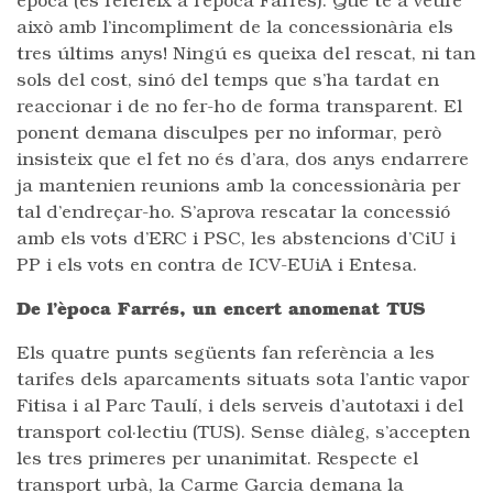
època (es refereix a l’època Farrés). Què té a veure
això amb l’incompliment de la concessionària els
tres últims anys! Ningú es queixa del rescat, ni tan
sols del cost, sinó del temps que s’ha tardat en
reaccionar i de no fer-ho de forma transparent. El
ponent demana disculpes per no informar, però
insisteix que el fet no és d’ara, dos anys endarrere
ja mantenien reunions amb la concessionària per
tal d’endreçar-ho. S’aprova rescatar la concessió
amb els vots d’ERC i PSC, les abstencions d’CiU i
PP i els vots en contra de ICV-EUiA i Entesa.
De l’època Farrés, un encert anomenat TUS
Els quatre punts següents fan referència a les
tarifes dels aparcaments situats sota l’antic vapor
Fitisa i al Parc Taulí, i dels serveis d’autotaxi i del
transport col·lectiu (TUS). Sense diàleg, s’accepten
les tres primeres per unanimitat. Respecte el
transport urbà, la Carme Garcia demana la