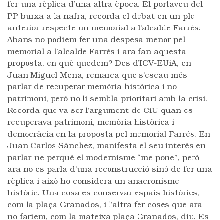
fer una rèplica d’una altra època. El portaveu del
PP burxa a la nafra, recorda el debat en un ple
anterior respecte un memorial a l’alcalde Farrés:
Abans no podíem fer una despesa menor pel
memorial a l’alcalde Farrés i ara fan aquesta
proposta, en què quedem? Des d’ICV-EUiA, en
Juan Miguel Mena, remarca que s’escau més
parlar de recuperar memòria històrica i no
patrimoni, però no li sembla prioritari amb la crisi.
Recorda que va ser l’argument de CiU quan es
recuperava patrimoni, memòria històrica i
democràcia en la proposta pel memorial Farrés. En
Juan Carlos Sánchez, manifesta el seu interès en
parlar-ne perquè el modernisme “me pone”, però
ara no es parla d’una reconstrucció sinó de fer una
rèplica i això ho considera un anacronisme
històric. Una cosa es conservar espais històrics,
com la plaça Granados, i l’altra fer coses que ara
no faríem, com la mateixa plaça Granados, diu. Es