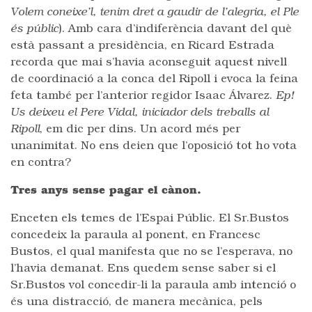
Volem coneixe’l, tenim dret a gaudir de l’alegria, el Ple
és públic
). Amb cara d’indiferència davant del què
està passant a presidència, en Ricard Estrada
recorda que mai s’havia aconseguit aquest nivell
de coordinació a la conca del Ripoll i evoca la feina
feta també per l’anterior regidor Isaac Álvarez.
Ep!
Us deixeu el Pere Vidal, iniciador dels treballs al
Ripoll
, em dic per dins. Un acord més per
unanimitat. No ens deien que l’oposició tot ho vota
en contra?
Tres anys sense pagar el cànon.
Enceten els temes de l’Espai Públic. El Sr.Bustos
concedeix la paraula al ponent, en Francesc
Bustos, el qual manifesta que no se l’esperava, no
l’havia demanat. Ens quedem sense saber si el
Sr.Bustos vol concedir-li la paraula amb intenció o
és una distracció, de manera mecànica, pels