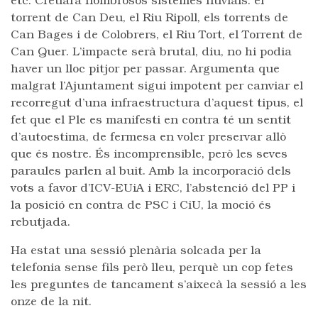
etc. Creuarà nombrosos sistemes fluvials: el
torrent de Can Deu, el Riu Ripoll, els torrents de
Can Bages i de Colobrers, el Riu Tort, el Torrent de
Can Quer. L’impacte serà brutal, diu, no hi podia
haver un lloc pitjor per passar. Argumenta que
malgrat l’Ajuntament sigui impotent per canviar el
recorregut d’una infraestructura d’aquest tipus, el
fet que el Ple es manifesti en contra té un sentit
d’autoestima, de fermesa en voler preservar allò
que és nostre. És incomprensible, però les seves
paraules parlen al buit. Amb la incorporació dels
vots a favor d’ICV-EUiA i ERC, l’abstenció del PP i
la posició en contra de PSC i CiU, la moció és
rebutjada.
Ha estat una sessió plenària solcada per la
telefonia sense fils però lleu, perquè un cop fetes
les preguntes de tancament s’aixecà la sessió a les
onze de la nit.