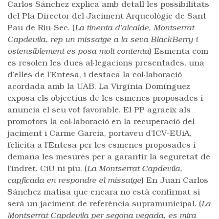
Carlos Sánchez explica amb detall les possibilitats
del Pla Director del Jaciment Arqueològic de Sant
Pau de Riu-Sec. (
La tinenta d’alcalde, Montserrat
Capdevila, rep un missatge a la seva BlackBerry i
ostensiblement es posa molt contenta
) Esmenta com
es resolen les dues al·legacions presentades, una
d’elles de l’Entesa, i destaca la col·laboració
acordada amb la UAB. La Virgínia Domínguez
exposa els objectius de les esmenes proposades i
anuncia el seu vot favorable. El PP agraeix als
promotors la col·laboració en la recuperació del
jaciment i Carme Garcia, portaveu d’ICV-EUiA,
felicita a l’Entesa per les esmenes proposades i
demana les mesures per a garantir la seguretat de
l’indret. CiU ni piu. (
La Montserrat Capdevila,
capficada en respondre el missatge
) En Juan Carlos
Sánchez matisa que encara no està confirmat si
serà un jaciment de referència supramunicipal. (
La
Montserrat Capdevila per segona vegada, es mira