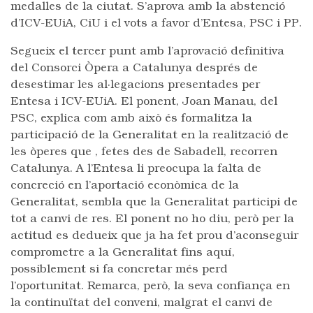
medalles de la ciutat. S’aprova amb la abstenció
d’ICV-EUiA, CiU i el vots a favor d’Entesa, PSC i PP.
Segueix el tercer punt amb l’aprovació definitiva
del Consorci Òpera a Catalunya després de
desestimar les al·legacions presentades per
Entesa i ICV-EUiA. El ponent, Joan Manau, del
PSC, explica com amb això és formalitza la
participació de la Generalitat en la realització de
les òperes que , fetes des de Sabadell, recorren
Catalunya. A l’Entesa li preocupa la falta de
concreció en l’aportació econòmica de la
Generalitat, sembla que la Generalitat participi de
tot a canvi de res. El ponent no ho diu, però per la
actitud es dedueix que ja ha fet prou d’aconseguir
comprometre a la Generalitat fins aquí,
possiblement si fa concretar més perd
l’oportunitat. Remarca, però, la seva confiança en
la continuïtat del conveni, malgrat el canvi de