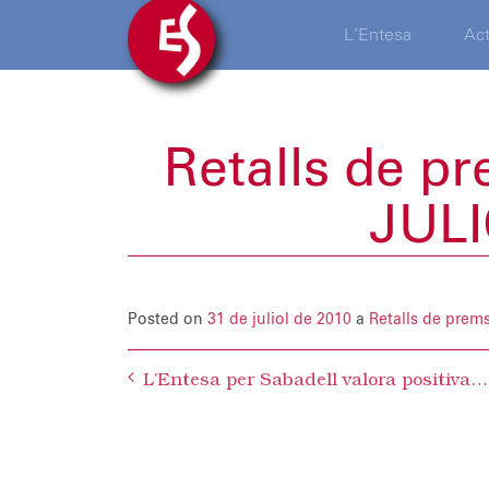
L’Entesa
Act
Retalls de p
JULI
Posted on
31 de juliol de 2010
a
Retalls de prem
Post
L’Entesa per Sabadell valora positivament la modificació del Pla Especial d’usos recreatius del barri Gràcia i demana al govern municipal que allargui el termini per poder fer al·legacions
navigation