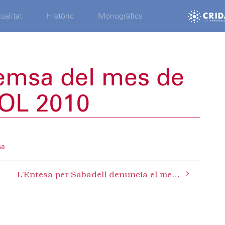
ualitat
Històric
Monogràfics
remsa del mes de
OL 2010
sa
L’Entesa per Sabadell denuncia el menyspreu al territori i a la participació ciutadana del govern del PSOE en la tramitació del Quart Cinturó