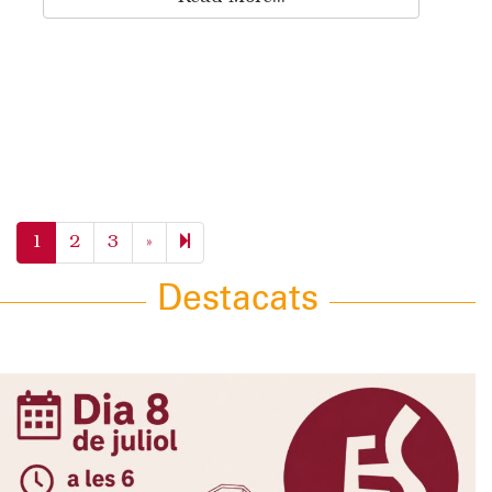
Next
11
1
2
3
»
page
Destacats