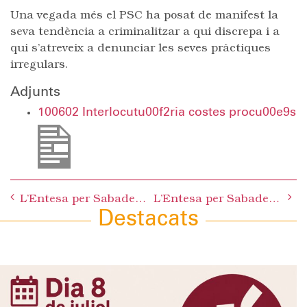
Una vegada més el PSC ha posat de manifest la
seva tendència a criminalitzar a qui discrepa i a
qui s’atreveix a denunciar les seves pràctiques
irregulars.
Adjunts
100602 Interlocutu00f2ria costes procu00e9s
Post
L’Entesa per Sabadell reclama informació oficial sobre les obres dels FGC i exigeix la reunió urgent de la Comissió de seguiment de ciutat de les obres
L’Entesa per Sabadell sol·licita a l’alcalde la continuïtat dels Tallers de Coneixement d’oficis i del SADAPI
navigation
Destacats