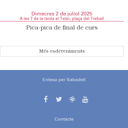
Dimecres 2 de juliol 2025
A les 7 de la tarda al Teler, plaça del Treball
Pica-pica de final de curs
Més esdeveniments
Entesa per Sabadell
Contacte