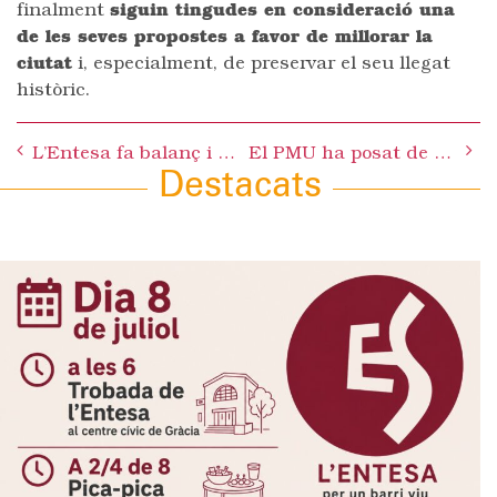
finalment
siguin tingudes en consideració una
de les seves propostes a favor de millorar la
ciutat
i, especialment, de preservar el seu llegat
històric.
Post
L’Entesa fa balanç i presenta el seu pla de treball a l’assemblea
El PMU ha posat de manifest que el PSC no té model de ciutat i no té cap voluntat de canviar res en relació la mobilitat i l’emissió de gasos d’efecte hivernacle
navigation
Destacats