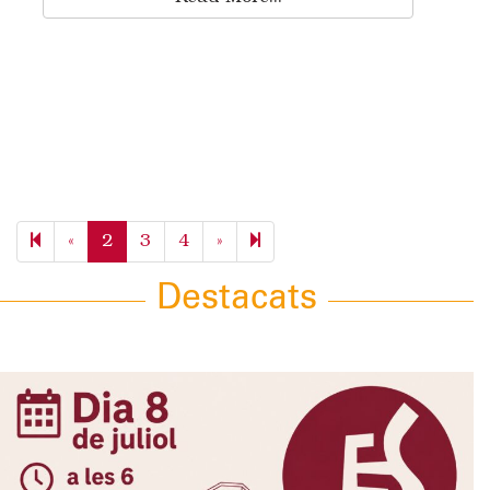
Previous
Next
11
«
2
3
4
»
page
page
Destacats