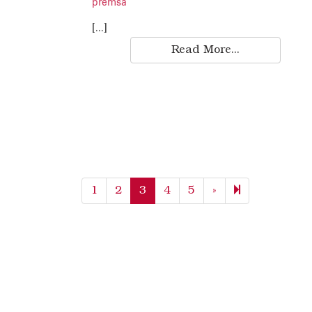
premsa
[...]
Read More...
Next
11
1
2
3
4
5
»
page