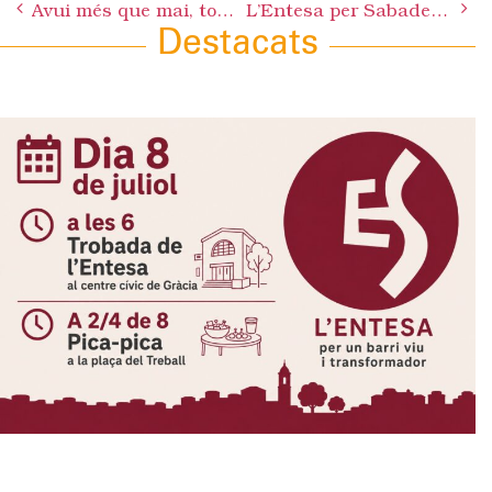
Avui més que mai, tots amb les treballadores i treballadors de Panrico en vaga
L’Entesa per Sabadell presenta al·legacions a l’Estudi Informatiu del soterrament de FGC a Gràcia-Can Feu
navigation
Destacats