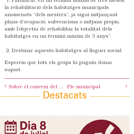
1. Planificar, en un termini màxim de tres mesos,
la rehabilitació dels habitatges municipals
anomenats “dels mestres”, ja sigui mitjançant
plans d’ocupació, subvencions o mitjans propis,
amb l’objectiu de rehabilitar la totalitat dels
habitatges en un termini màxim de 3 anys”.
2. Destinar aquests habitatges al lloguer social
Esperem que tots els grups hi puguin donar
suport.
Post
Sobre el conveni del Soterrament dels FGC i les seves al·legacions
Ple municipal
navigation
Destacats