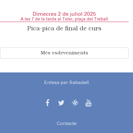
Dimecres 2 de juliol 2025
A les 7 de la tarda al Teler, plaça del Treball
Pica-pica de final de curs
Més esdeveniments
Entesa per Sabadell
Contacte