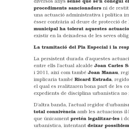
diversos anys
sense que se’n conegui e
procediments sancionadors
ni de restit
una actuació administrativa i política ir
ésser contrària al deure de protecció de 
municipal ha tolerat aquestes actuaci
existir en la deixadesa de les seves obli
La tramitació del Pla Especial i la res
La persistent durada d’aquestes actua
entre ells l’actual alcalde
Joan Carles 
i 2011, així com també
Joan Manau
, re
implicaria també
Ricard Estrada
, regid
el qual es realitzaren bona part de les c
expedients de disciplina urbanística no 
D’altra banda, l’actual regidor d’urbani
total connivència
amb les actuacions il·
que únicament
pretén legalitzar-les
i do
urbanística, intentant
deixar possiblem