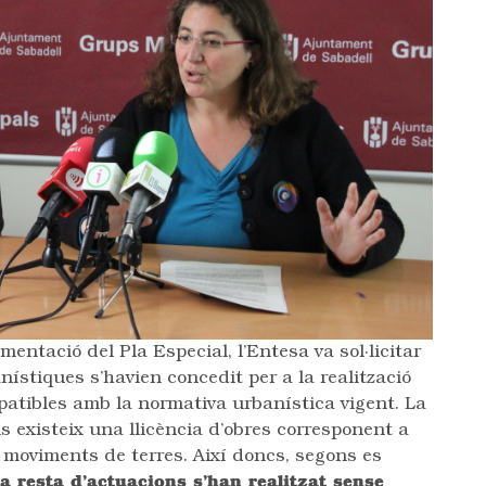
entació del Pla Especial, l’Entesa va sol·licitar
nístiques s’havien concedit per a la realització
patibles amb la normativa urbanística vigent. La
s existeix una llicència d’obres corresponent a
e moviments de terres. Així doncs, segons es
la resta d’actuacions s’han realitzat sense