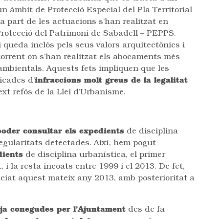
 un àmbit de Protecció Especial del Pla Territorial
a part de les actuacions s’han realitzat en
Protecció del Patrimoni de Sabadell – PEPPS.
 queda inclòs pels seus valors arquitectònics i
 torrent on s’han realitzat els abocaments més
 ambientals. Aquests fets impliquen que les
icades d’
infraccions molt greus de la legalitat
text refós de la Llei d’Urbanisme.
 poder consultar els expedients
de disciplina
regularitats detectades. Així, hem pogut
dients
de disciplina urbanística, el primer
, i la resta incoats entre 1999 i el 2013. De fet,
iciat aquest mateix any 2013, amb posterioritat a
ja conegudes per l’Ajuntament
des de fa