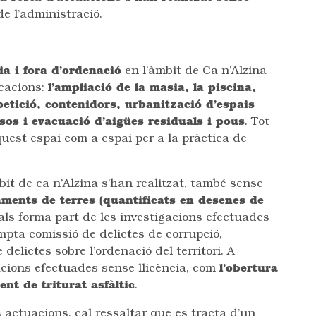
e l’administració.
ia i fora d’ordenació
en l’àmbit de Ca n’Alzina
icacions:
l’ampliació de la masia, la piscina,
petició, contenidors, urbanització d’espais
sos i evacuació d’aigües residuals i pous
. Tot
uest espai com a espai per a la pràctica de
bit de ca n’Alzina s’han realitzat, també sense
ments de terres (quantificats en desenes de
als forma part de les investigacions efectuades
pta comissió de delictes de corrupció,
 delictes sobre l’ordenació del territori. A
acions efectuades sense llicència, com
l’obertura
ent de triturat asfàltic
.
s actuacions, cal ressaltar que es tracta d’un