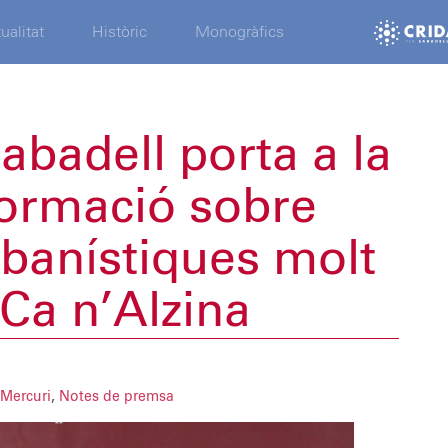
ualitat
Històric
Monogràfics
abadell porta a la
nformació sobre
rbanístiques molt
Ca n’Alzina
 Mercuri
,
Notes de premsa