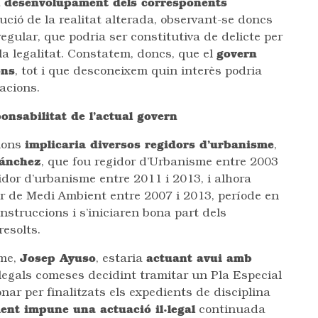
l desenvolupament dels corresponents
ució de la realitat alterada, observant-se doncs
regular, que podria ser constitutiva de delicte per
la legalitat. Constatem, doncs, que el
govern
ons
, tot i que desconeixem quin interès podria
gacions.
ponsabilitat de l’actual govern
cions
implicaria diversos regidors d’urbanisme
,
Sánchez
, que fou regidor d’Urbanisme entre 2003
gidor d’urbanisme entre 2011 i 2013, i alhora
or de Medi Ambient entre 2007 i 2013, període en
onstruccions i s’iniciaren bona part dels
resolts.
sme,
Josep Ayuso
, estaria
actuant avui amb
legals comeses decidint tramitar un Pla Especial
nar per finalitzats els expedients de disciplina
ent impune una actuació il·legal
continuada