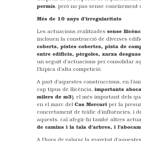
permís
, però no pas sense coneixement d
Més de 10 anys d’irregularitats
Les actuacions realitzades
sense llicènc
inclouen la construcció de diverses edif
coberts, pistes cobertes, pista de com
entre edificis, pèrgoles, xarxa desguas
un seguit d’actuacions per consolidar aq
l’hípica d’alta competició.
A part d’aquestes construccions, en l’àm
cap tipus de llicència,
importants aboca
milers de m3)
, el més important dels qu
en el marc del
Cas Mercuri
per la presum
concretament de tràfic d’influències, i de
aquests, cal afegir-hi també altres actu
de camins i la tala d’arbres, i l’abocam
A l’hora de valorar la gravetat d’aqueste