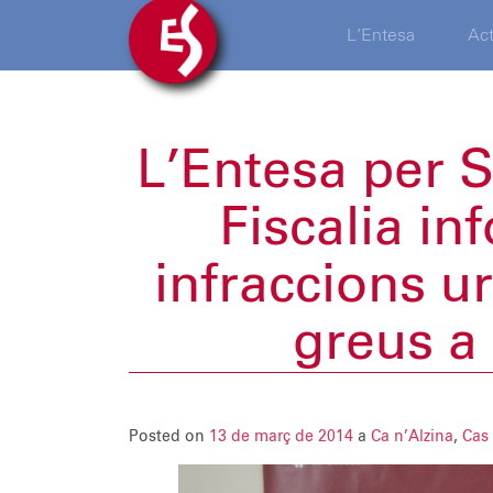
L’Entesa
Act
L’Entesa per S
Fiscalia i
infraccions u
greus a 
Posted on
13 de març de 2014
a
Ca n’Alzina
,
Cas