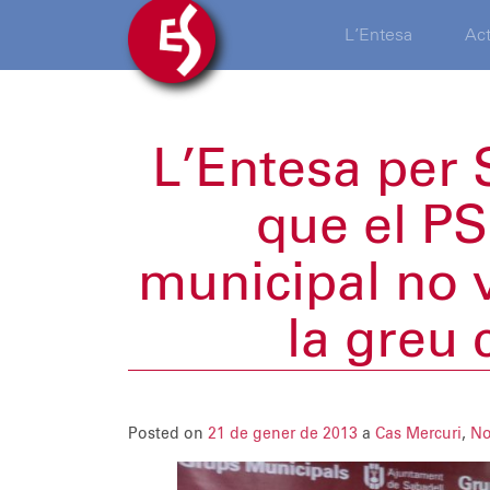
L’Entesa
Act
L’Entesa per 
que el PS
municipal no v
la greu c
Posted on
21 de gener de 2013
a
Cas Mercuri
,
No