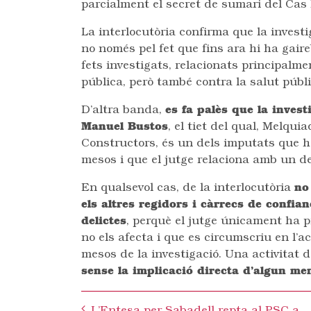
parcialment el secret de sumari del Cas 
La interlocutòria confirma que la investi
no només pel fet que fins ara hi ha gaire
fets investigats, relacionats principalm
pública, però també contra la salut públi
D’altra banda,
es fa palès que la inves
Manuel Bustos
, el tiet del qual, Melqu
Constructors, és un dels imputats que ha
mesos i que el jutge relaciona amb un de
En qualsevol cas, de la interlocutòria
no
els altres regidors i càrrecs de confia
delictes
, perquè el jutge únicament ha 
no els afecta i que es circumscriu en l’a
mesos de la investigació. Una activitat 
sense la implicació directa d’algun m
Post
L’Entesa per Sabadell repta al PSC a demostrar les seve