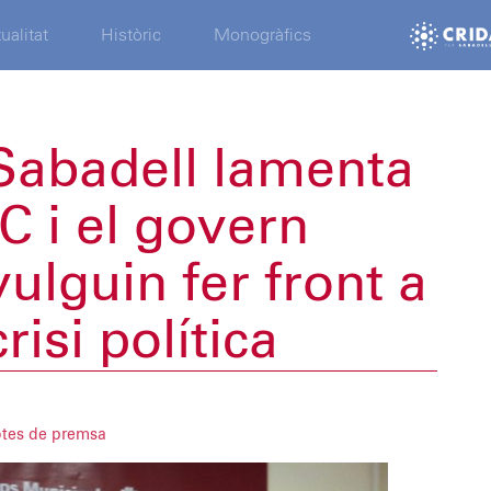
ualitat
Històric
Monogràfics
Sabadell lamenta
C i el govern
ulguin fer front a
risi política
tes de premsa