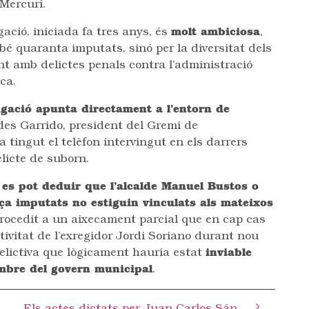
Mercuri.
gació, iniciada fa tres anys, és
molt ambiciosa
,
bé quaranta imputats, sinó per la diversitat dels
ent amb delictes penals contra l’administració
ca.
tigació apunta directament a l’entorn de
iades Garrido, president del Gremi de
 tingut el telèfon intervingut en els darrers
licte de suborn.
 es pot deduir que l’alcalde Manuel Bustos o
nça imputats no estiguin vinculats als mateixos
procedit a un aixecament parcial que en cap cas
ctivitat de l’exregidor Jordi Soriano durant nou
delictiva que lògicament hauria estat
inviable
embre del govern municipal
.
s falses acusacions
Els actes dictats per Juan Carlos Sánchez podrien ser nuls