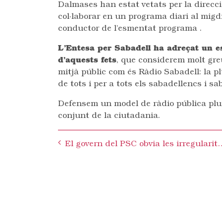
Dalmases han estat vetats per la direcc
col·laborar en un programa diari al migdi
conductor de l’esmentat programa .
L’Entesa per Sabadell ha adreçat un es
d’aquests fets
, que considerem molt greu
mitjà públic com és Ràdio Sabadell: la pl
de tots i per a tots els sabadellencs i s
Defensem un model de ràdio pública plura
conjunt de la ciutadania.
Post
El govern del PSC obvia les irregularitats en la tramitació del
navigation