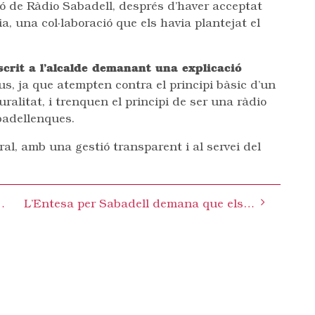
ió de Ràdio Sabadell, després d’haver acceptat
a, una col·laboració que els havia plantejat el
crit a l’alcalde demanant una explicació
s, ja que atempten contra el principi bàsic d’un
uralitat, i trenquen el principi de ser una ràdio
abadellenques.
l, amb una gestió transparent i al servei del
 Quart Cinturó i es nega a presentar-ne un recurs
L’Entesa per Sabadell demana que els interessos de la ciutat prevalguin per damunt dels econòmics davant l’OPA a CASSA