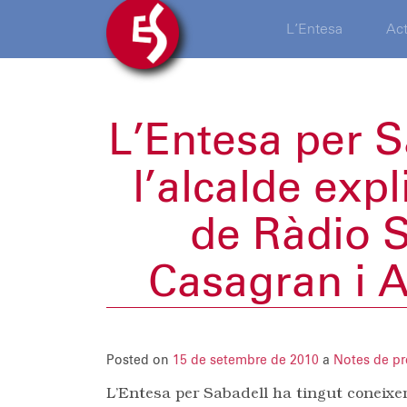
L’Entesa
Act
L’Entesa per 
l’alcalde exp
de Ràdio S
Casagran i 
Posted on
15 de setembre de 2010
a
Notes de p
L’Entesa per Sabadell ha tingut coneixe