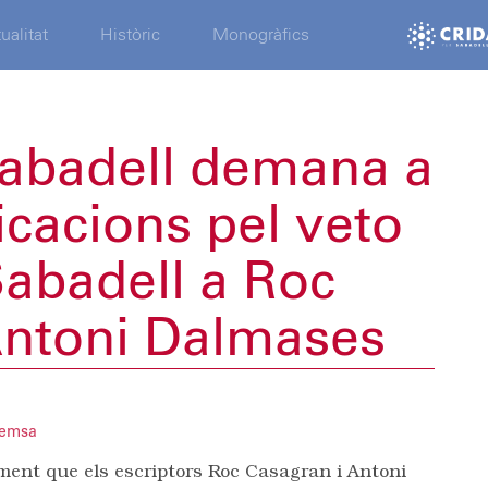
ualitat
Històric
Monogràfics
Sabadell demana a
licacions pel veto
abadell a Roc
Antoni Dalmases
remsa
ment que els escriptors Roc Casagran i Antoni