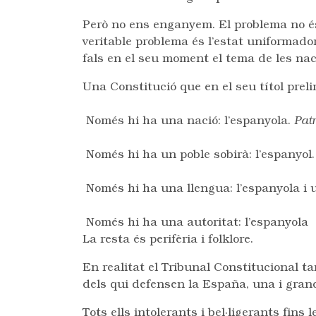
Però no ens enganyem. El problema no és 
veritable problema és l’estat uniformador 
fals en el seu moment el tema de les nac
Una Constitució que en el seu títol preli
Només hi ha una nació: l’espanyola.
Patr
Només hi ha un poble sobirà: l’espanyol.
Només hi ha una llengua: l’espanyola i 
Només hi ha una autoritat: l’espanyola
La resta és perifèria i folklore.
En realitat el Tribunal Constitucional tan
dels qui defensen la España, una i grand
Tots ells intolerants i bel·ligerants fins