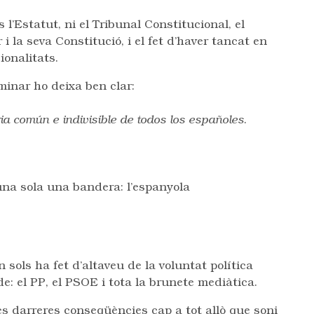
l’Estatut, ni el Tribunal Constitucional, el
i la seva Constitució, i el fet d’haver tancat en
ionalitats.
minar ho deixa ben clar:
ia común e indivisible de todos los españoles
.
una sola una bandera: l’espanyola
 sols ha fet d’altaveu de la voluntat política
e: el PP, el PSOE i tota la brunete mediàtica.
 les darreres conseqüències cap a tot allò que soni