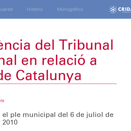
ualitat
Històric
Monogràfics
ncia del Tribunal
nal en relació a
 de Catalunya
ple
 el ple municipal del 6 de juliol de
2010