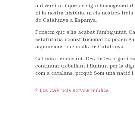
a diversitat i que no sigui homogeneïtat
ni la nostra història, ni els nostres tret
de Catalunya a Espanya.
Pensem que s’ha acabat l’ambigüitat. Cal
estatutària i constitucional no poden gar
aspiracions nacionals de Catalunya.
Cal mirar endavant. Des de les organitz
continuar treballant i lluitant per la di
com a catalans, perquè Som una nació i 
Post
Les CAV pels serveis públics
navigation