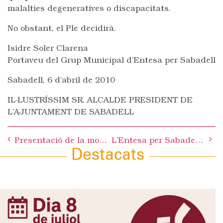
malalties degeneratives o discapacitats.
No obstant, el Ple decidirà.
Isidre Soler Clarena
Portaveu del Grup Municipal d’Entesa per Sabadell
Sabadell, 6 d’abril de 2010
IL·LUSTRÍSSIM SR. ALCALDE PRESIDENT DE
L’AJUNTAMENT DE SABADELL
Post
Presentació de la moció de l’Entesa per redefinir amb criteris socials el programa de Vacances de la Gent Gran
L’Entesa per Sabadell dóna suport a la manifestació contra l’atur, la precarietat i l’exclusió social
navigation
Destacats