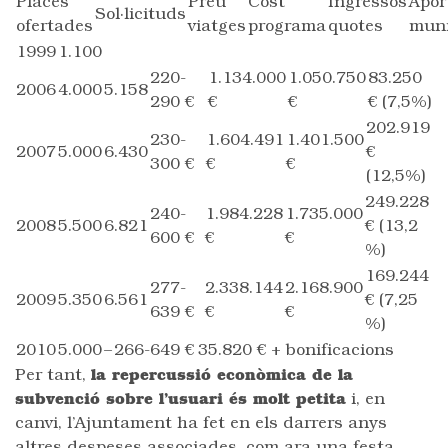
Places
Preu
Cost
Ingressos
Apor
Sol·licituds
ofertades
viatges
programa
quotes
muni
1999
1.100
220-
1.134.000
1.050.750
83.250
2006
4.000
5.158
290 €
€
€
€ (7,5%)
202.919
230-
1.604.491
1.401.500
2007
5.000
6.430
€
300 €
€
€
(12,5%)
249.228
240-
1.984.228
1.735.000
2008
5.500
6.821
€ (13,2
600 €
€
€
%)
169.244
277-
2.338.144
2.168.900
2009
5.350
6.561
€ (7,25
639 €
€
€
%)
2010
5.000
–
266-649 €
35.820 € + bonificacions
Per tant,
la repercussió econòmica de la
subvenció sobre l’usuari és molt petita
i, en
canvi, l’Ajuntament ha fet en els darrers anys