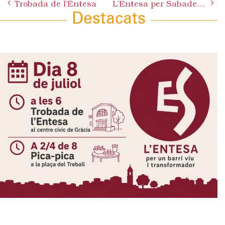
Trobada de l’Entesa
L’Entesa per Sabadell no recorrerà la sentència del cas Manau i es pregunta si a partir d’ara el PSC continuarà utilitzant la calúmnia i les falses acusacions com a llenguatge polític habitual
navigation
Destacats