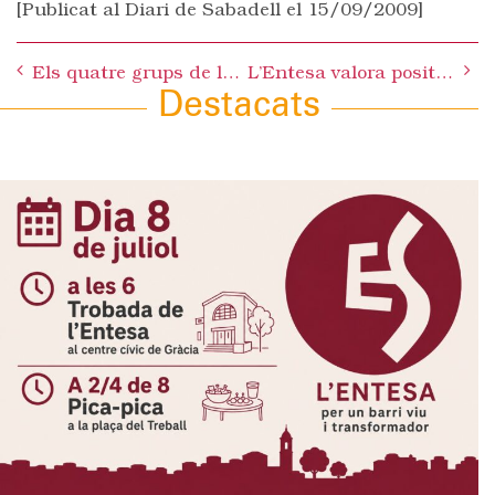
[Publicat al Diari de Sabadell el 15/09/2009]
Post
Els quatre grups de l’oposició – CIU, ICV-EUiA, ES i ERC- consideren que l’actuació de l’Alcalde en el Ple passat ha estat un atac a les regles bàsiques democràtiques i al reglament del Ple
L’Entesa valora positivament la Festa Major 2009, però aposta per canviar el model cap a una festa més popular
navigation
Destacats