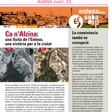
Butlletí núm. 23