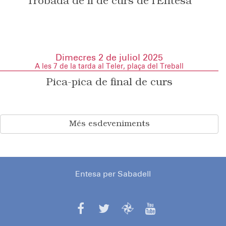
Trobada de fi de curs de l’Entesa
Dimecres 2 de juliol 2025
A les 7 de la tarda al Teler, plaça del Treball
Pica-pica de final de curs
Més esdeveniments
Entesa per Sabadell