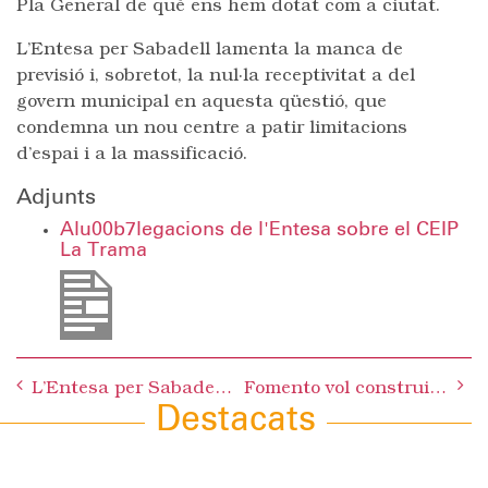
Pla General de què ens hem dotat com a ciutat.
L’Entesa per Sabadell lamenta la manca de
previsió i, sobretot, la nul·la receptivitat a del
govern municipal en aquesta qüestió, que
condemna un nou centre a patir limitacions
d’espai i a la massificació.
Adjunts
Alu00b7legacions de l'Entesa sobre el CEIP
La Trama
Post
L’Entesa per Sabadell valora molt positivament els actes de celebració del seu 10è aniversari
Fomento vol construir un Quart Cinturó amb 8 carrils i deixa mal col·locat el Govern tripartit de la Generalitat
navigation
Destacats