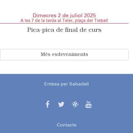
Dimecres 2 de juliol 2025
A les 7 de la tarda al Teler, plaça del Treball
Pica-pica de final de curs
Més esdeveniments
Entesa per Sabadell
Contacte