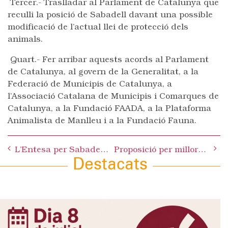
Tercer.- Traslladar al Parlament de Catalunya que
reculli la posició de Sabadell davant una possible
modificació de l’actual llei de protecció dels
animals.
Quart.- Fer arribar aquests acords al Parlament
de Catalunya, al govern de la Generalitat, a la
Federació de Municipis de Catalunya, a
l’Associació Catalana de Municipis i Comarques de
Catalunya, a la Fundació FAADA, a la Plataforma
Animalista de Manlleu i a la Fundació Fauna.
Post
L’Entesa per Sabadell porta al Ple municipal una moció per augmentar els recursos dedicats a les persones autistes i les seves famílies
Proposició per millorar els recursos per a les persones autistes i les seves famílies
navigation
Destacats