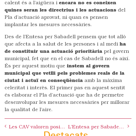
calent és a l’aigüera i
encara no es coneixen
quines seran les directrius i les actuacions
del
Pla d’actuació aprovat, ni quan es pensen
implantar les mesures necessàries.
Des de l’Entesa per Sabadell pensem que tot allò
que afecta a la salut de les persones i al medi
ha
de constituir una actuació prioritària
pel govern
municipal, fet que en el cas de Sabadell no és així.
És per aquest motiu que
instem al govern
municipal que vetlli pels problemes reals de la
ciutat i actuï en conseqüència
amb la màxima
celeritat i interès. El primer pas en aquest sentit
és elaborar el Pla d’actuació que ha de permetre
desenvolupar les mesures necessàries per millorar
la qualitat de l’aire.
Post
Les CAV valoren positivament els seus dos primers anys de funcionament
L’Entesa per Sabadell recolza la manifestació del proper dia 22 per denunciar la política ambiental del Govern de la Generalitat
navigation