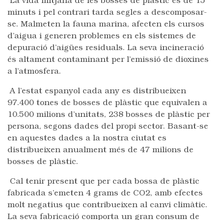
La vida mitjana de les bosses de plàstic és de 15
minuts i pel contrari tarda segles a descomposar-
se. Malmeten la fauna marina, afecten els cursos
d’aigua i generen problemes en els sistemes de
depuració d’aigües residuals. La seva incineració
és altament contaminant per l’emissió de dioxines
a l’atmosfera.
A l’estat espanyol cada any es distribueixen
97.400 tones de bosses de plàstic que equivalen a
10.500 milions d’unitats, 238 bosses de plàstic per
persona, segons dades del propi sector. Basant-se
en aquestes dades a la nostra ciutat es
distribueixen anualment més de 47 milions de
bosses de plàstic.
Cal tenir present que per cada bossa de plàstic
fabricada s’emeten 4 grams de CO2, amb efectes
molt negatius que contribueixen al canvi climàtic.
La seva fabricació comporta un gran consum de