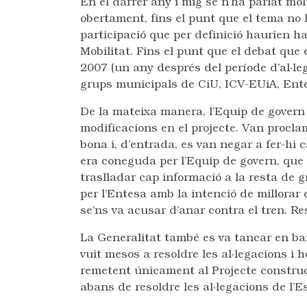
En el darrer any i mig se n’ha parlat molt
obertament, fins el punt que el tema no
participació que per definició haurien h
Mobilitat. Fins el punt que el debat que
2007 (un any després del període d’al·leg
grups municipals de CiU, ICV-EUiA, Ente
De la mateixa manera, l’Equip de govern 
modificacions en el projecte. Van procla
bona i, d’entrada, es van negar a fer-hi 
era coneguda per l’Equip de govern, que 
traslladar cap informació a la resta de 
per l’Entesa amb la intenció de millorar e
se’ns va acusar d’anar contra el tren. Res
La Generalitat també es va tancar en ba
vuit mesos a resoldre les al·legacions i h
remetent únicament al Projecte construct
abans de resoldre les al·legacions de l’E