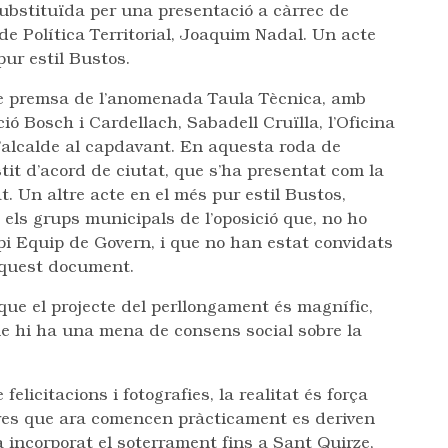
substituïda per una presentació a càrrec de
 de Política Territorial, Joaquim Nadal. Un acte
ur estil Bustos.
de premsa de l’anomenada Taula Tècnica, amb
ó Bosch i Cardellach, Sabadell Cruïlla, l’Oficina
’alcalde al capdavant. En aquesta roda de
it d’acord de ciutat, que s’ha presentat com la
. Un altre acte en el més pur estil Bustos,
t els grups municipals de l’oposició que, no ho
i Equip de Govern, i que no han estat convidats
’aquest document.
que el projecte del perllongament és magnífic,
ue hi ha una mena de consens social sobre la
licitacions i fotografies, la realitat és força
bres que ara comencen pràcticament es deriven
ha incorporat el soterrament fins a Sant Quirze,