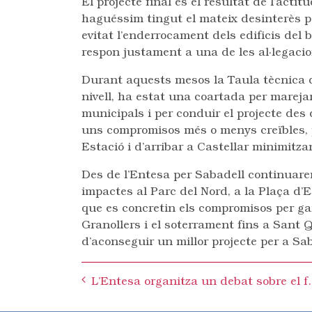
El projecte final és el resultat de l’actit
haguéssim tingut el mateix desinterès per
evitat l’enderrocament dels edificis del 
respon justament a una de les al·legacio
Durant aquests mesos la Taula tècnica q
nivell, ha estat una coartada per marejar
municipals i per conduir el projecte de
uns compromisos més o menys creïbles, p
Estació i d’arribar a Castellar minimitza
Des de l’Entesa per Sabadell continuarem
impactes al Parc del Nord, a la Plaça d’E
que es concretin els compromisos per gar
Granollers i el soterrament fins a Sant 
d’aconseguir un millor projecte per a Sab
Post
L’Entesa organitza un
navigation