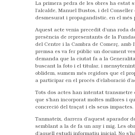
La primera pedra de les obres ha estat 
l’alcalde, Manuel Bustos, i del Conseller
desmesurat i propagandístic, en el més p
Aquest acte venia precedit d’una roda 
presència de representants de la Fundaci
del Centre i la Cambra de Comerç, amb l
premsa es va fer públic un document vest
demanda que la ciutat fa a la Generalitat
buscant la foto i el titular, i mensytenin
oblidem, sumem més regidors que el prop
a participar en el procés d’elaboració d
Tots dos actes han intentat transmetre 
que s’han incorporat moltes millores i q
concreció del traçat i els seus impactes.
Tanmateix, darrera d’aquest aparador de fe
semblant a la de fa un any i mig. Les o
d’aquell estudi informatiu inicial. No s’