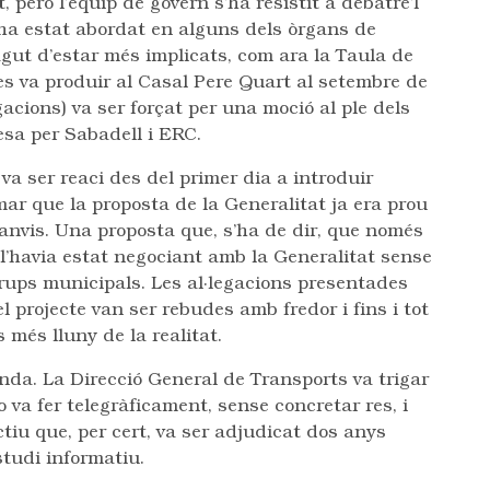
, però l’equip de govern s’ha resistit a debatre’l
 ha estat abordat en alguns dels òrgans de
agut d’estar més implicats, com ara la Taula de
 es va produir al Casal Pere Quart al setembre de
acions) va ser forçat per una moció al ple dels
sa per Sabadell i ERC.
va ser reaci des del primer dia a introduir
mar que la proposta de la Generalitat ja era prou
canvis. Una proposta que, s’ha de dir, que només
l’havia estat negociant amb la Generalitat sense
grups municipals. Les al·legacions presentades
l projecte van ser rebudes amb fredor i fins i tot
 més lluny de la realitat.
nda. La Direcció General de Transports va trigar
o va fer telegràficament, sense concretar res, i
iu que, per cert, va ser adjudicat dos anys
studi informatiu.