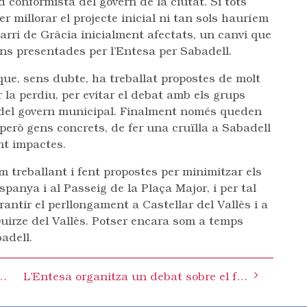
ud conformista del govern de la ciutat. Si tots
 millorar el projecte inicial ni tan sols hauríem
barri de Gràcia inicialment afectats, un canvi que
ns presentades per l’Entesa per Sabadell.
ue, sens dubte, ha treballat propostes de molt
 la perdiu, per evitar el debat amb els grups
s del govern municipal. Finalment només queden
erò gens concrets, de fer una cruïlla a Sabadell
nt impactes.
 treballant i fent propostes per minimitzar els
spanya i al Passeig de la Plaça Major, i per tal
antir el perllongament a Castellar del Vallès i a
Quirze del Vallès. Potser encara som a temps
adell.
 debat sobre el futur de la Gran Via
L’Entesa organitza un debat sobre el futur de la Gran Via