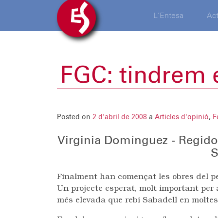
L’Entesa
Act
FGC: tindrem e
Posted on
2 d'abril de 2008
a
Articles d'opinió
,
F
Virginia Domínguez - Regido
S
Finalment han començat les obres del per
Un projecte esperat, molt important per a
més elevada que rebi Sabadell en molte