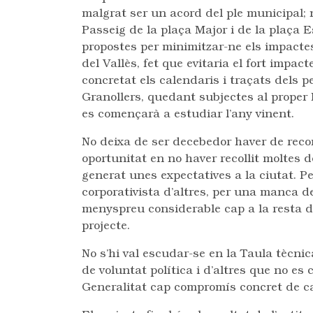
malgrat ser un acord del ple municipal; 
Passeig de la plaça Major i de la plaça E
propostes per minimitzar-ne els impactes;
del Vallès, fet que evitaria el fort impac
concretat els calendaris i traçats dels p
Granollers, quedant subjectes al proper 
es començarà a estudiar l’any vinent.
No deixa de ser decebedor haver de rec
oportunitat en no haver recollit moltes d
generat unes expectatives a la ciutat. P
corporativista d’altres, per una manca d
menyspreu considerable cap a la resta del
projecte.
No s’hi val escudar-se en la Taula tècni
de voluntat política i d’altres que no es
Generalitat cap compromís concret de ca