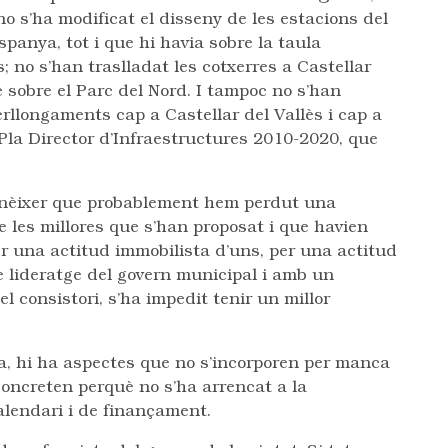
no s’ha modificat el disseny de les estacions del
spanya, tot i que hi havia sobre la taula
 no s’han traslladat les cotxerres a Castellar
te sobre el Parc del Nord. I tampoc no s’han
erllongaments cap a Castellar del Vallès i cap a
Pla Director d’Infraestructures 2010-2020, que
onèixer que probablement hem perdut una
e les millores que s’han proposat i que havien
er una actitud immobilista d’uns, per una actitud
e lideratge del govern municipal i amb un
 consistori, s’ha impedit tenir un millor
ca, hi ha aspectes que no s’incorporen per manca
 concreten perquè no s’ha arrencat a la
lendari i de finançament.