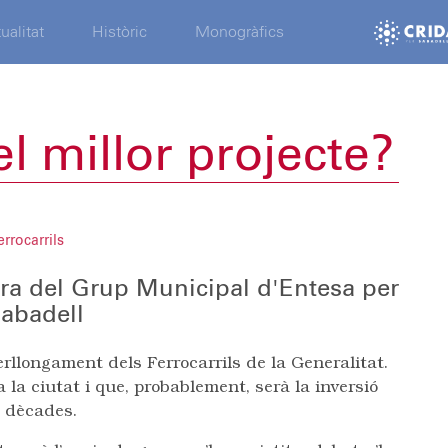
ualitat
Històric
Monogràfics
l millor projecte?
errocarrils
ra del Grup Municipal d'Entesa per
abadell
llongament dels Ferrocarrils de la Generalitat.
 la ciutat i que, probablement, serà la inversió
s dècades.