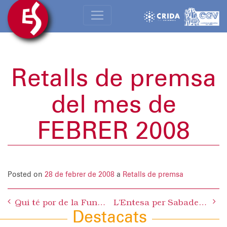
Retalls de premsa
del mes de
FEBRER 2008
Posted on
28 de febrer de 2008
a
Retalls de premsa
Post
Qui té por de la Fundació Sabadell Solidari?
L’Entesa per Sabadell aplaudeix l’acte d’homenatge al doctor Josep M. Plans i recorda que ja va proposar que el CAP Nord dugués el seu nom
navigation
Destacats