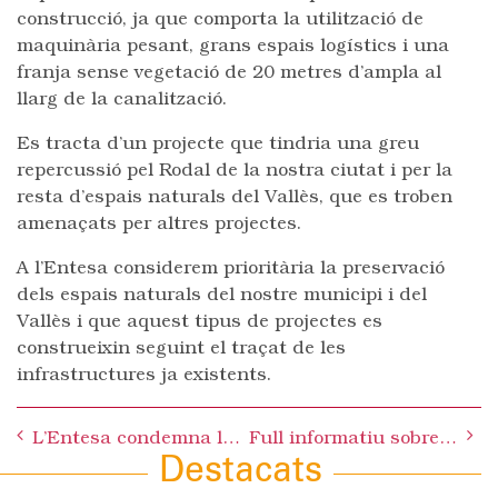
construcció, ja que comporta la utilització de
maquinària pesant, grans espais logístics i una
franja sense vegetació de 20 metres d’ampla al
llarg de la canalització.
Es tracta d’un projecte que tindria una greu
repercussió pel Rodal de la nostra ciutat i per la
resta d’espais naturals del Vallès, que es troben
amenaçats per altres projectes.
A l’Entesa considerem prioritària la preservació
dels espais naturals del nostre municipi i del
Vallès i que aquest tipus de projectes es
construeixin seguint el traçat de les
infrastructures ja existents.
Post
L’Entesa condemna l’apunyalament d’un jove el passat 13 d’abril al Parc Central
Full informatiu sobre el Perllongament dels Ferrocarrils de la Generalitat
navigation
Destacats