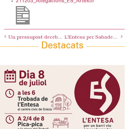
211203_Allegacions_ES_Artextil
Post
Un pressupost decebedor
L’Entesa per Sabadell alerta de les irregularitats i dels riscos en el nou edifici del Taulí
navigation
Destacats