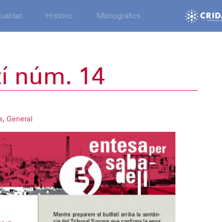
ualitat
Històric
Monogràfics
tí núm. 14
a
,
General