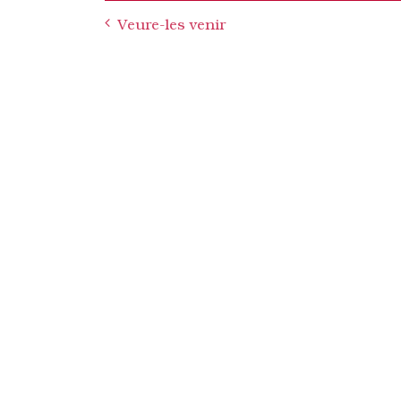
Post
Veure-les venir
navigation