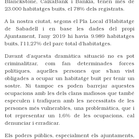
Blanckstone, CaixaBank i Bankia, tenen més de
23.000 habitatges buits, el 78% dels registrats.
A la nostra ciutat, segons el Pla Local d’Habitatge
de Sabadell i en base les dades del propi
Ajuntament, l’any 2019 hi havia 9.989 habitatges
buits, l’11,27% del parc total d’habitatges.
Davant d’aquesta dramàtica situació no es pot
criminalitzar, com fan determinades forces
polítiques, aquelles persones que s’han vist
obligades a ocupar un habitatge buit per tenir un
sostre. Ni tampoc es poden barrejar aquestes
ocupacions amb les dels clans mafiosos que també
especulen i trafiquen amb les necessitats de les
persones més vulnerables, una problemàtica, que i
tot representar un 1,6% de les ocupacions, cal
denunciar i erradicar.
Els poders públics, especialment els ajuntaments,