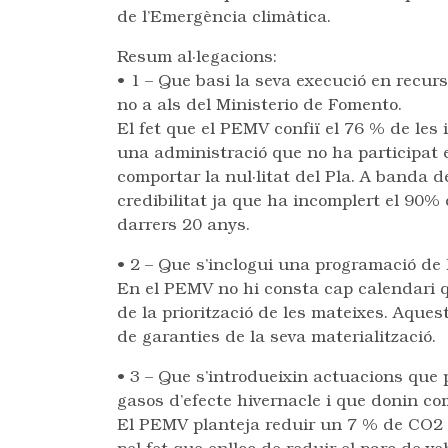
de l’Emergència climàtica.
Resum al·legacions:
• 1 – Que basi la seva execució en recurs
no a als del Ministerio de Fomento.
El fet que el PEMV confiï el 76 % de les
una administració que no ha participat e
comportar la nul·litat del Pla. A banda 
credibilitat ja que ha incomplert el 90% 
darrers 20 anys.
• 2 – Que s’inclogui una programació de 
En el PEMV no hi consta cap calendari qu
de la priorització de les mateixes. Aq
de garanties de la seva materialització.
• 3 – Que s’introdueixin actuacions que 
gasos d’efecte hivernacle i que donin c
El PEMV planteja reduir un 7 % de CO2 en