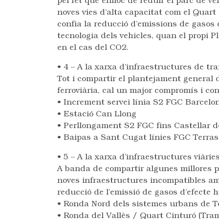
pel fet que enlloc de reduir el parc de 
noves vies d’alta capacitat com el Quart 
confia la reducció d’emissions de gasos
tecnologia dels vehicles, quan el propi P
en el cas del CO2.
• 4 – A la xarxa d’infraestructures de tr
Tot i compartir el plantejament general 
ferroviària, cal un major compromís i co
• Increment servei línia S2 FGC Barcelo
• Estació Can Llong
• Perllongament S2 FGC fins Castellar de
• Baipas a Sant Cugat línies FGC Terra
• 5 – A la xarxa d’infraestructures viàrie
A banda de compartir algunes millores p
noves infraestructures incompatibles amb
reducció de l’emissió de gasos d’efecte h
• Ronda Nord dels sistemes urbans de Te
• Ronda del Vallès / Quart Cinturó (Tram