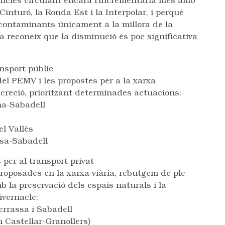
vehicles circulant encara l’incrementaria més amb
Cinturó, la Ronda Est i la Interpolar, i perquè
 contaminants únicament a la millora de la
la reconeix que la disminució és poc significativa
ansport públic
del PEMV i les propostes per a la xarxa
ncreció, prioritzant determinades actuacions:
na-Sabadell
l Vallès
ssa-Sabadell
s per al transport privat
roposades en la xarxa viària, rebutgem de ple
 la preservació dels espais naturals i la
ivernacle:
rrassa i Sabadell
 Castellar-Granollers)