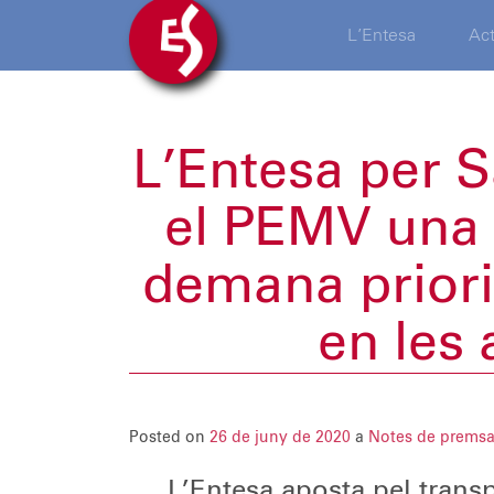
L’Entesa
Act
L’Entesa per S
el PEMV una 
demana priorit
en les 
Posted on
26 de juny de 2020
a
Notes de prems
L’Entesa aposta pel transp