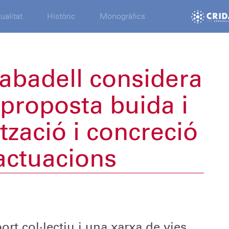
ualitat
Històric
Monogràfics
abadell considera
proposta buida i
zació i concreció
actuacions
a
ort col·lectiu i una xarxa de vies