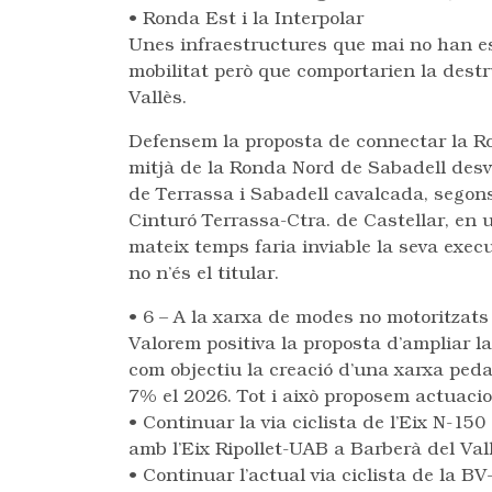
• Ronda Est i la Interpolar
Unes infraestructures que mai no han est
mobilitat però que comportarien la destr
Vallès.
Defensem la proposta de connectar la Ro
mitjà de la Ronda Nord de Sabadell des
de Terrassa i Sabadell cavalcada, segon
Cinturó Terrassa-Ctra. de Castellar, en u
mateix temps faria inviable la seva execu
no n’és el titular.
• 6 – A la xarxa de modes no motoritzats
Valorem positiva la proposta d’ampliar la
com objectiu la creació d’una xarxa ped
7% el 2026. Tot i això proposem actuac
• Continuar la via ciclista de l’Eix N-15
amb l’Eix Ripollet-UAB a Barberà del Vall
• Continuar l’actual via ciclista de la B