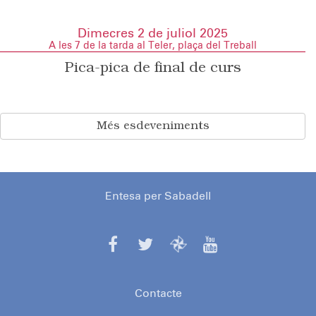
Dimecres 2 de juliol 2025
A les 7 de la tarda al Teler, plaça del Treball
Pica-pica de final de curs
Més esdeveniments
Entesa per Sabadell
Contacte