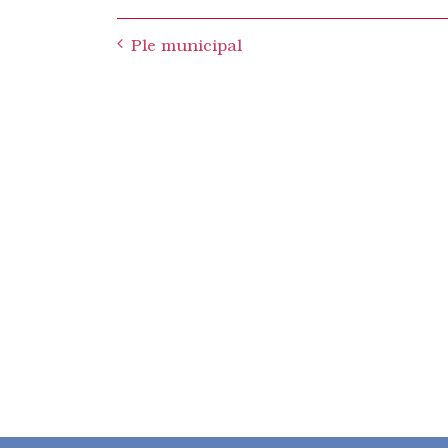
Post
Ple municipal
navigation