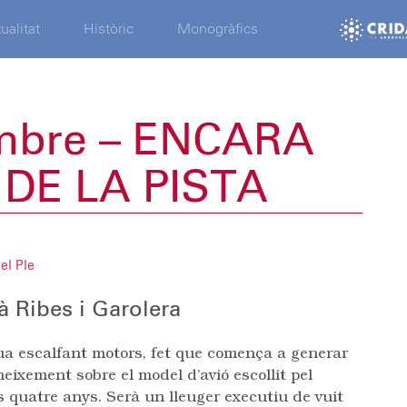
ualitat
Històric
Monogràfics
embre – ENCARA
DE LA PISTA
el Ple
à Ribes i Garolera
ua escalfant motors, fet que comença a generar
neixement sobre el model d’avió escollit pel
s quatre anys. Serà un lleuger executiu de vuit