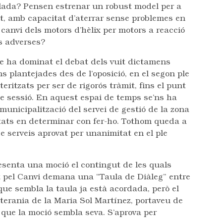
olada? Pensen estrenar un robust model per a
t, amb capacitat d’aterrar sense problemes en
canvi dels motors d’hèlix per motors a reacció
ns adverses?
e ha dominat el debat dels vuit dictamens
s plantejades des de l’oposició, en el segon ple
eritzats per ser de rigorós tràmit, fins el punt
de sessió. En aquest espai de temps se’ns ha
municipalització del servei de gestió de la zona
ultats en determinar con fer-ho. Tothom queda a
de serveis aprovat per unanimitat en el ple
esenta una moció el contingut de les quals
t pel Canvi demana una “Taula de Diàleg” entre
 que sembla la taula ja està acordada, però el
eterania de la Maria Sol Martínez, portaveu de
 que la moció sembla seva. S’aprova per