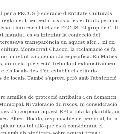
cal per a FECUS (Federació d’Entitats Culturals
 reglament per cedir locals a les entitats però no
missari han escollit els de FECUS! El grup de C+U
at mandat, es va intentar la confecció del
interessava transparència en aquest afer… ni en
 cultura Montserrat Chacon, la reclamació es fa
 no ha rebut cap demanda específica. En Maties
s, anuncia que s’està treballant exhaustivament
 els locals des d’on establir els criteris
ns de locals. També s’aprova però amb l’abstenció
e armilles de protecció antibales i en demanen
 Municipal. Ni valoració de riscos, ni consideració
es d’incorporar aquest EPI a tota la plantilla, ni
és. Albert Boada, responsable de personal, fa la
xplicar-nos tot allò que està considerant el
en amb els sindicats sobre aquest tema i