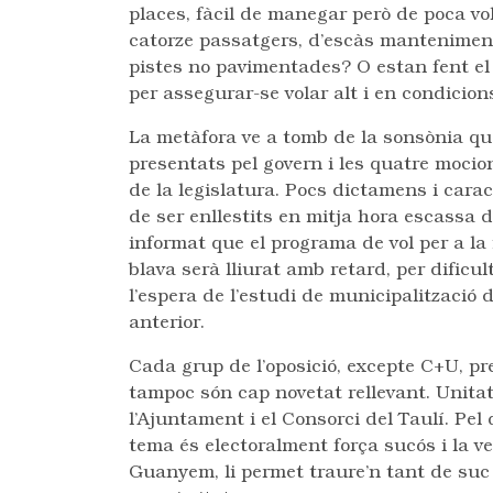
places, fàcil de manegar però de poca v
catorze passatgers, d’escàs mantenimen
pistes no pavimentades? O estan fent el 
per assegurar-se volar alt i en condicio
La metàfora ve a tomb de la sonsònia qu
presentats pel govern i les quatre mocion
de la legislatura. Pocs dictamens i caract
de ser enllestits en mitja hora escassa 
informat que el programa de vol per a la 
blava serà lliurat amb retard, per dific
l’espera de l’estudi de municipalització 
anterior.
Cada grup de l’oposició, excepte C+U, pr
tampoc són cap novetat rellevant. Unita
l’Ajuntament i el Consorci del Taulí. Pel
tema és electoralment força sucós i la v
Guanyem, li permet traure’n tant de suc