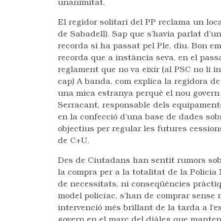
unanimitat.
El regidor solitari del PP reclama un lo
de Sabadell). Sap que s’havia parlat d’un
recorda si ha passat pel Ple, diu. Bon e
recorda que a instància seva, en el pass
reglament que no va eixir (al PSC no li 
cap) A banda, com explica la regidora de
una mica estranya perquè el nou govern
Serracant, responsable dels equipament
en la confecció d’una base de dades sobre
objectius per regular les futures cessio
de C+U.
Des de Ciutadans han sentit rumors sobr
la compra per a la totalitat de la Policia
de necessitats, ni conseqüències pràctiqu
model policíac, s’han de comprar sense m
intervenció més brillant de la tarda a l’e
govern en el marc del diàleg que manten