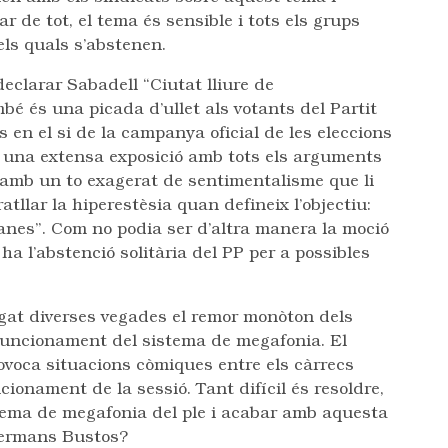
 de tot, el tema és sensible i tots els grups
els quals s’abstenen.
clarar Sabadell “Ciutat lliure de
é és una picada d’ullet als votants del Partit
 en el si de la campanya oficial de les eleccions
a una extensa exposició amb tots els arguments
rò amb un to exagerat de sentimentalisme que li
atllar la hiperestèsia quan defineix l’objectiu:
manes”. Com no podia ser d’altra manera la moció
a l’abstenció solitària del PP per a possibles
agat diverses vegades el remor monòton dels
 funcionament del sistema de megafonia. El
ovoca situacions còmiques entre els càrrecs
ncionament de la sessió. Tant difícil és resoldre,
stema de megafonia del ple i acabar amb aquesta
 germans Bustos?