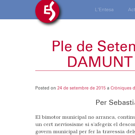
L’Entesa
Act
Ple de Set
DAMUNT 
Posted on
24 de setembre de 2015
a
Cròniques d
Per Sebasti
El bimotor municipal no arranca, contin
un cert nerviosisme si s’afegeix el desco
govern municipal per fer la travessia del