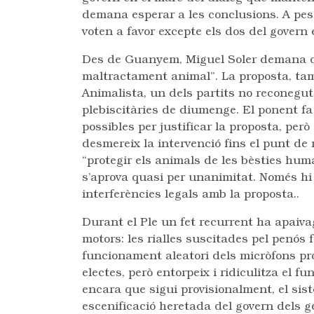
demana esperar a les conclusions. A pesar
voten a favor excepte els dos del govern 
Des de Guanyem, Miguel Soler demana de
maltractament animal”. La proposta, tamb
Animalista, un dels partits no reconeguts
plebiscitàries de diumenge. El ponent f
possibles per justificar la proposta, pe
desmereix la intervenció fins el punt de r
“protegir els animals de les bèsties hu
s’aprova quasi per unanimitat. Només hi h
interferències legals amb la proposta..
Durant el Ple un fet recurrent ha apaiv
motors: les rialles suscitades pel penós
funcionament aleatori dels micròfons pr
electes, però entorpeix i ridiculitza el fu
encara que sigui provisionalment, el si
escenificació heretada del govern dels