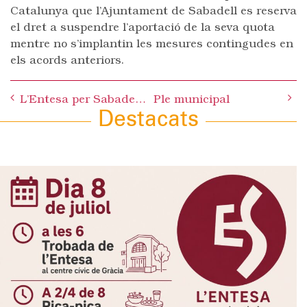
Catalunya que l’Ajuntament de Sabadell es reserva
el dret a suspendre l’aportació de la seva quota
mentre no s’implantin les mesures contingudes en
els acords anteriors.
Post
L’Entesa per Sabadell considera que la 1a sentència del Cas Mercuri marca la fi de l’etapa del discurs de la presumpció d’innocència com a excusa per no assumir responsabilitats polítiques
Ple municipal
navigation
Destacats