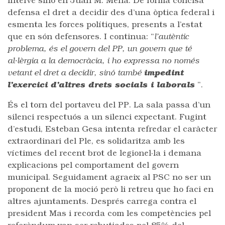
intervé sinó en Juan M. Mena. De forma concisa
defensa el dret a decidir des d’una òptica federal i
esmenta les forces polítiques, presents a l’estat
que en són defensores. I continua: “
l’autèntic
problema, és el govern del PP, un govern que té
al·lèrgia a la democràcia, i ho expressa no només
vetant el dret a decidir, sinó també
impedint
l’exercici d’altres drets socials i laborals
”.
És el torn del portaveu del PP. La sala passa d’un
silenci respectuós a un silenci expectant. Fugint
d’estudi, Esteban Gesa intenta refredar el caràcter
extraordinari del Ple, es solidaritza amb les
víctimes del recent brot de legionel·la i demana
explicacions pel comportament del govern
municipal. Seguidament agraeix al PSC no ser un
proponent de la moció però li retreu que ho faci en
altres ajuntaments. Després carrega contra el
president Mas i recorda com les competències pel