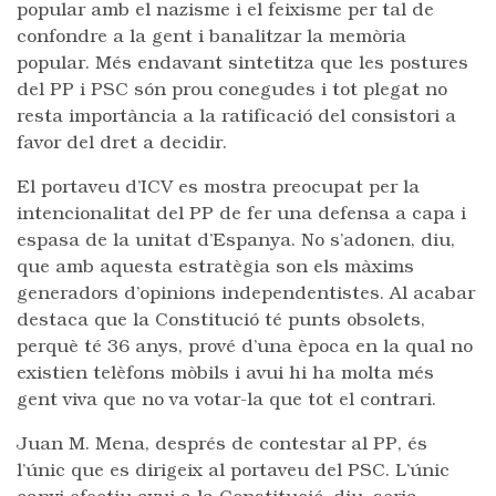
popular amb el nazisme i el feixisme per tal de
confondre a la gent i banalitzar la memòria
popular. Més endavant sintetitza que les postures
del PP i PSC són prou conegudes i tot plegat no
resta importància a la ratificació del consistori a
favor del dret a decidir.
El portaveu d’ICV es mostra preocupat per la
intencionalitat del PP de fer una defensa a capa i
espasa de la unitat d’Espanya. No s’adonen, diu,
que amb aquesta estratègia son els màxims
generadors d’opinions independentistes. Al acabar
destaca que la Constitució té punts obsolets,
perquè té 36 anys, prové d’una època en la qual no
existien telèfons mòbils i avui hi ha molta més
gent viva que no va votar-la que tot el contrari.
Juan M. Mena, després de contestar al PP, és
l’únic que es dirigeix al portaveu del PSC. L’únic