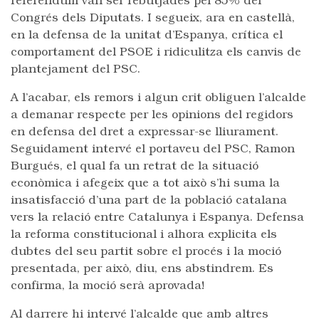
referèndum van ser rebutjades pel 85% del
Congrés dels Diputats. I segueix, ara en castellà,
en la defensa de la unitat d’Espanya, crítica el
comportament del PSOE i ridiculitza els canvis de
plantejament del PSC.
A l’acabar, els remors i algun crit obliguen l’alcalde
a demanar respecte per les opinions del regidors
en defensa del dret a expressar-se lliurament.
Seguidament intervé el portaveu del PSC, Ramon
Burgués, el qual fa un retrat de la situació
econòmica i afegeix que a tot això s’hi suma la
insatisfacció d’una part de la població catalana
vers la relació entre Catalunya i Espanya. Defensa
la reforma constitucional i alhora explicita els
dubtes del seu partit sobre el procés i la moció
presentada, per això, diu, ens abstindrem. Es
confirma, la moció serà aprovada!
Al darrere hi intervé l’alcalde que amb altres