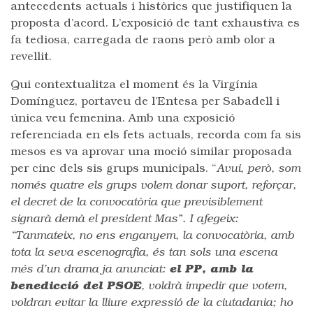
antecedents actuals i històrics que justifiquen la
proposta d’acord. L’exposició de tant exhaustiva es
fa tediosa, carregada de raons però amb olor a
revellit.
Qui contextualitza el moment és la Virgínia
Domínguez, portaveu de l’Entesa per Sabadell i
única veu femenina. Amb una exposició
referenciada en els fets actuals, recorda com fa sis
mesos es va aprovar una moció similar proposada
per cinc dels sis grups municipals. “
Avui, però, som
només quatre els grups volem donar suport, reforçar,
el decret de la convocatòria que previsiblement
signarà demà el president Mas”. I afegeix:
“Tanmateix, no ens enganyem, la convocatòria, amb
tota la seva escenografia, és tan sols una escena
més d’un drama ja anunciat:
el PP, amb la
benedicció del PSOE
, voldrà impedir que votem,
voldran evitar la lliure expressió de la ciutadania; ho