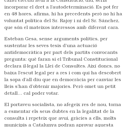
canvi efectiu avui a la Constitució, diu, seria
incorporar el dret a l’autodeterminació. Es pot fer
en 48 hores, afirma, hi ha precedents però no hi ha
voluntat política del Sr. Rajoy i ni del Sr. Sánchez,
que són el mateixos interessos amb diferent cara.
Esteban Gesa, sense arguments polítics, per
sustentar les seves tesis d’una actuació
antidemocràtica per part dels partits convocants
pregunta: què faran si el Tribunal Constitucional
declara il·legal la Llei de Consultes. Així doncs, no
baixa l’escut legal per a res i com qui ha descobert
la sopa d’all diu que en democràcia per canviar les
lleis s’han d’obtenir majories. Però omet un petit
detall… cal poder votar.
El portaveu socialista, no afegeix res de nou, torna
a esmentar els seus dubtes en la legalitat de la
consulta i repeteix que avui, gràcies a ells, molts
municipis a Catalunya podran aprovar aquesta