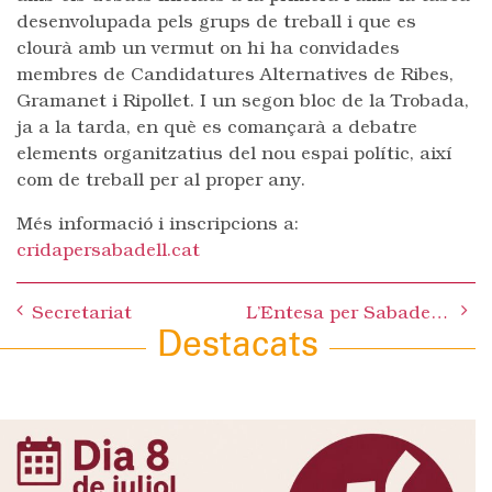
desenvolupada pels grups de treball i que es
clourà amb un vermut on hi ha convidades
membres de Candidatures Alternatives de Ribes,
Gramanet i Ripollet. I un segon bloc de la Trobada,
ja a la tarda, en què es comançarà a debatre
elements organitzatius del nou espai polític, així
com de treball per al proper any.
Més informació i inscripcions a:
cridapersabadell.cat
Post
Secretariat
L’Entesa per Sabadell porta al Ple municipal un Pla d’actuació per a millorar el manteniment de l’espai públic
navigation
Destacats