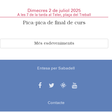
Dimecres 2 de juliol 2025
A les 7 de la tarda al Teler, plaça del Treball
Pica-pica de final de curs
Més esdeveniments
Entesa per Sabadell
Contacte