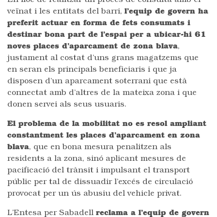
En lloc de realitzar un procés de consulta amb el
veïnat i les entitats del barri,
l’equip de govern ha
preferit actuar en forma de fets consumats i
destinar bona part de l’espai per a ubicar-hi 61
noves places d’aparcament de zona blava
,
justament al costat d’uns grans magatzems que
en seran els principals beneficiaris i que ja
disposen d’un aparcament soterrani que està
connectat amb d’altres de la mateixa zona i que
donen servei als seus usuaris.
El problema de la mobilitat no es resol ampliant
constantment les places d’aparcament en zona
blava
, que en bona mesura penalitzen als
residents a la zona, sinó aplicant mesures de
pacificació del trànsit i impulsant el transport
públic per tal de dissuadir l’excés de circulació
provocat per un ús abusiu del vehicle privat.
L’Entesa per Sabadell
reclama a l’equip de govern