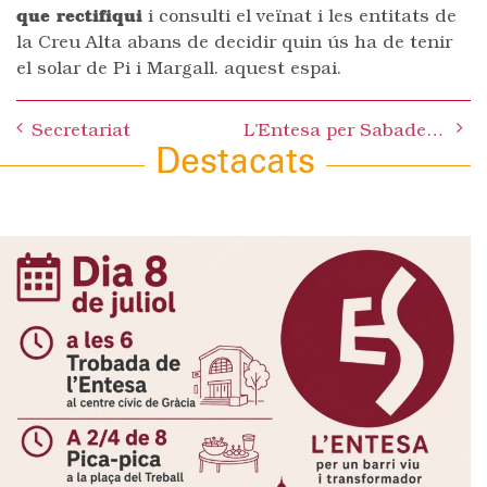
que rectifiqui
i consulti el veïnat i les entitats de
la Creu Alta abans de decidir quin ús ha de tenir
el solar de Pi i Margall. aquest espai.
Post
Secretariat
L’Entesa per Sabadell dóna suport a una moció de suport als corresponsals de Catalunya Ràdio
navigation
Destacats