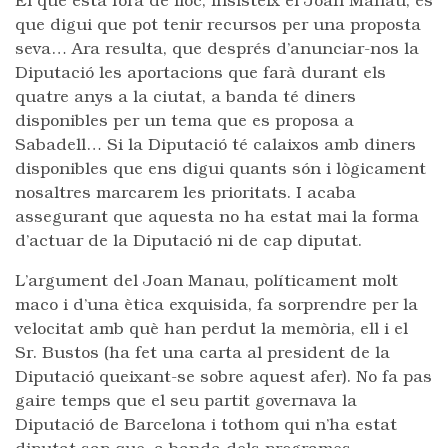
El que està fora de lloc, insisteix el Joan Manau, és
que digui que pot tenir recursos per una proposta
seva… Ara resulta, que després d’anunciar-nos la
Diputació les aportacions que farà durant els
quatre anys a la ciutat, a banda té diners
disponibles per un tema que es proposa a
Sabadell… Si la Diputació té calaixos amb diners
disponibles que ens digui quants són i lògicament
nosaltres marcarem les prioritats. I acaba
assegurant que aquesta no ha estat mai la forma
d’actuar de la Diputació ni de cap diputat.
L’argument del Joan Manau, políticament molt
maco i d’una ètica exquisida, fa sorprendre per la
velocitat amb què han perdut la memòria, ell i el
Sr. Bustos (ha fet una carta al president de la
Diputació queixant-se sobre aquest afer). No fa pas
gaire temps que el seu partit governava la
Diputació de Barcelona i tothom qui n’ha estat