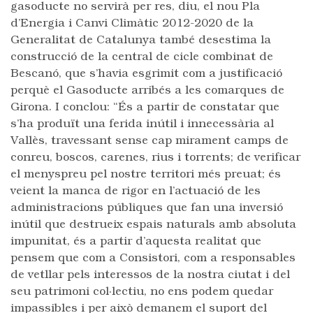
gasoducte no servirà per res, diu, el nou Pla
d’Energia i Canvi Climàtic 2012-2020 de la
Generalitat de Catalunya també desestima la
construcció de la central de cicle combinat de
Bescanó, que s’havia esgrimit com a justificació
perquè el Gasoducte arribés a les comarques de
Girona. I conclou: “És a partir de constatar que
s’ha produït una ferida inútil i innecessària al
Vallès, travessant sense cap mirament camps de
conreu, boscos, carenes, rius i torrents; de verificar
el menyspreu pel nostre territori més preuat; és
veient la manca de rigor en l’actuació de les
administracions públiques que fan una inversió
inútil que destrueix espais naturals amb absoluta
impunitat, és a partir d’aquesta realitat que
pensem que com a Consistori, com a responsables
de vetllar pels interessos de la nostra ciutat i del
seu patrimoni col·lectiu, no ens podem quedar
impassibles i per això demanem el suport del