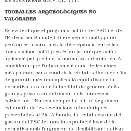
les abstencions d’ICV, CiU i PP.
TROBALLES ARQUEOLÒGIQUES NO
VALORADES
És evident que el programa polític del PSC i el de
l’Entesa per Sabadell difereixen en molts punts,
però on es mostra més la discrepància entre les
dues opcions polítiques és en la interpretació i
aplicació pel que fa a la normativa urbanística. Al
considerar que l’urbanisme és una de les eines
més potents per a conduir la ciutat i alhora on s’ha
de garantir més una aplicació equitativa de la
normativa, arran de la facilitat de generar fàcils
guanys privats en detriment dels interessos
col•lectius, l’Entesa sempre ha fet un seguiment
exhaustiu de les resolucions urbanístiques
presentades al Ple. A banda, ha estat costum del
govern del PSC fer una interpretació laxa de la
normativa amb l’argument de flexibilitzar i activar