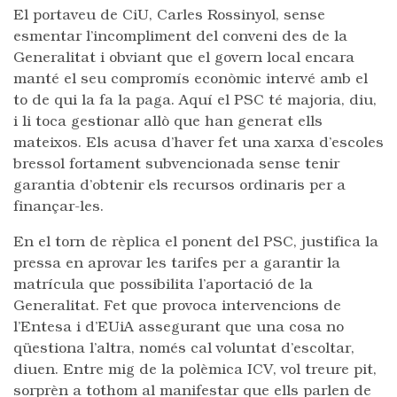
El portaveu de CiU, Carles Rossinyol, sense
esmentar l’incompliment del conveni des de la
Generalitat i obviant que el govern local encara
manté el seu compromís econòmic intervé amb el
to de qui la fa la paga. Aquí el PSC té majoria, diu,
i li toca gestionar allò que han generat ells
mateixos. Els acusa d’haver fet una xarxa d’escoles
bressol fortament subvencionada sense tenir
garantia d’obtenir els recursos ordinaris per a
finançar-les.
En el torn de rèplica el ponent del PSC, justifica la
pressa en aprovar les tarifes per a garantir la
matrícula que possibilita l’aportació de la
Generalitat. Fet que provoca intervencions de
l’Entesa i d’EUiA assegurant que una cosa no
qüestiona l’altra, només cal voluntat d’escoltar,
diuen. Entre mig de la polèmica ICV, vol treure pit,
sorprèn a tothom al manifestar que ells parlen de