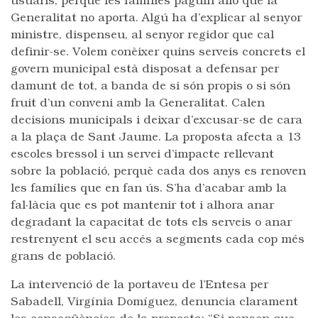
usuaris, perquè les famílies paguin allò que la
Generalitat no aporta. Algú ha d’explicar al senyor
ministre, dispenseu, al senyor regidor que cal
definir-se. Volem conèixer quins serveis concrets el
govern municipal està disposat a defensar per
damunt de tot, a banda de si són propis o si són
fruit d’un conveni amb la Generalitat. Calen
decisions municipals i deixar d’excusar-se de cara
a la plaça de Sant Jaume. La proposta afecta a 13
escoles bressol i un servei d’impacte rellevant
sobre la població, perquè cada dos anys es renoven
les famílies que en fan ús. S’ha d’acabar amb la
fal·làcia que es pot mantenir tot i alhora anar
degradant la capacitat de tots els serveis o anar
restrenyent el seu accés a segments cada cop més
grans de població.
La intervenció de la portaveu de l’Entesa per
Sabadell, Virgínia Domíguez, denuncia clarament