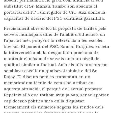
absent per malaltia no greu, com anuncia el seu
substitut el Sr. Manau. També són absents el
portaveu del PP i un regidor de CiU. Així doncs la
capacitat de decisió del PSC continua garantida.
Precisament obre el foc la proposta de tarifes pels
serveis municipals dins de l’àmbit d’Educació, on
l’apartat més punyent fa referència a les escoles
bressol. El ponent del PSC, Ramon Burgués, enceta
la intervenció amb la desgastada proclama de
mantenir el màxim de serveis amb un nivell de
qualitat similar a l’actual. Amb els ulls tancats em
semblava escoltar a qualsevol ministre del Sr.
Rajoy. El discurs però es transmuta en un
memoràndum tècnic de com s’ha arribat en
aquesta situació i el perquè de l’actual proposta.
Repeteix allò que tothom avui ja sap, sense aportar
cap decisió política més enllà d’ajustar
tècnicament els números segons les rendes dels