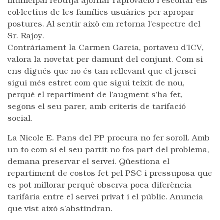
municipal rebutja ajornar l’aprovació i escoltar els
col·lectius de les famílies usuàries per apropar
postures. Al sentir això em retorna l’espectre del
Sr. Rajoy.
Contràriament la Carmen Garcia, portaveu d’ICV,
valora la novetat per damunt del conjunt. Com si
ens digués que no és tan rellevant que el jersei
sigui més estret com que sigui teixit de nou,
perquè el repartiment de l’augment s’ha fet,
segons el seu parer, amb criteris de tarifació
social.
La Nicole E. Pans del PP procura no fer soroll. Amb
un to com si el seu partit no fos part del problema,
demana preservar el servei. Qüestiona el
repartiment de costos fet pel PSC i pressuposa que
es pot millorar perquè observa poca diferència
tarifària entre el servei privat i el públic. Anuncia
que vist això s’abstindran.