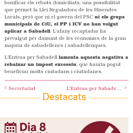
bonificar els rebuts domiciliats, una possibilitat
que permet la Llei Reguladora de les Hisendes
Locals, però que ni el govern del PSC
ni els grups
municipals de CiU, el PP i ICV no han volgut
aplicar a Sabadell
. L’afany recaptador ha
prevalgut per damunt de les economies de la gran
majoria de sabadellencs i sabadellenques.
L’Entesa per Sabadell
lamenta aquesta negativa a
rebaixar un impost excessiu
, que hauria pogut
beneficiar molts ciutadans i ciutadanes.
Post
Secretariat
L’Entesa per Sabadell lamenta el desinterès del govern municipal pel riu Ripoll
navigation
Destacats