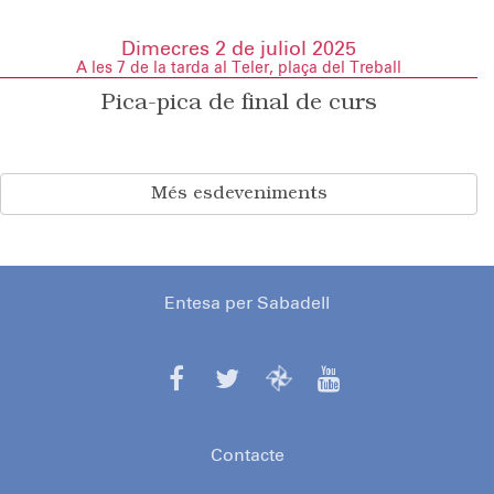
Dimecres 2 de juliol 2025
A les 7 de la tarda al Teler, plaça del Treball
Pica-pica de final de curs
Més esdeveniments
Entesa per Sabadell
Contacte