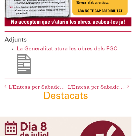
Adjunts
La Generalitat atura les obres dels FGC
Post
L’Entesa per Sabadell considera una presa de pèl la proposta del PP sobre la dació en pagament
L’Entesa per Sabadell edita un full informatiu per denunciar l’aturada d’obres dels FGC
navigation
Destacats