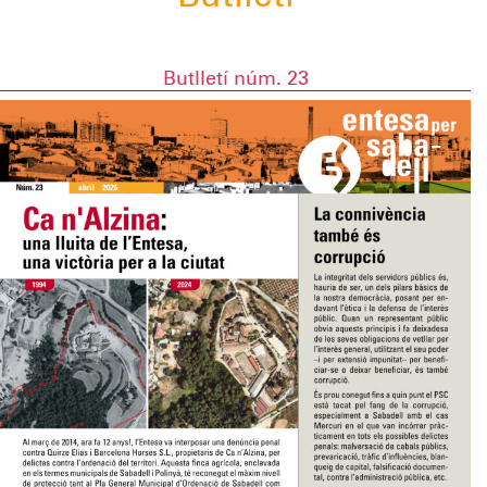
Butlletí núm. 23