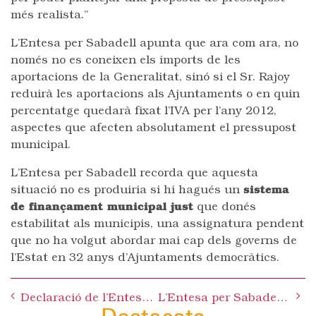
més realista.”
L’Entesa per Sabadell apunta que ara com ara, no
només no es coneixen els imports de les
aportacions de la Generalitat, sinó si el Sr. Rajoy
reduirà les aportacions als Ajuntaments o en quin
percentatge quedarà fixat l’IVA per l’any 2012,
aspectes que afecten absolutament el pressupost
municipal.
L’Entesa per Sabadell recorda que aquesta
situació no es produiria si hi hagués un
sistema
de finançament municipal just
que donés
estabilitat als municipis, una assignatura pendent
que no ha volgut abordar mai cap dels governs de
l’Estat en 32 anys d’Ajuntaments democràtics.
Post
Declaració de l’Entesa per Sabadell davant l’anunci de noves mesures econòmiques del Govern de la Generalitat
L’Entesa per Sabadell manifesta la seva preocupació per les declaracions del conseller Lluís Recoder respecte del finançament del perllongament dels FGC
navigation