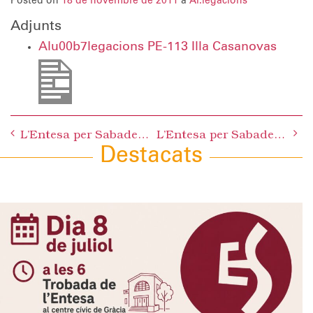
Posted on
18 de novembre de 2011
a
Al.legacions
Adjunts
Alu00b7legacions PE-113 Illa Casanovas
Post
L’Entesa per Sabadell insta l’alcalde a fer gestions perquè Adif repari de manera urgent l’escala mecànica de Renfe Centre
L’Entesa per Sabadell reclama al PSC que deixi d’utilitzar la plantilla municipal per als seus interessos partidistes
navigation
Destacats