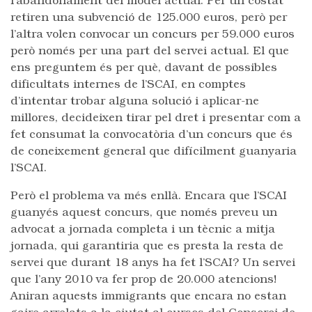
l’abandonament del model actual. Per un costat
retiren una subvenció de 125.000 euros, però per
l’altra volen convocar un concurs per 59.000 euros
però només per una part del servei actual. El que
ens preguntem és per què, davant de possibles
dificultats internes de l’SCAI, en comptes
d’intentar trobar alguna solució i aplicar-ne
millores, decideixen tirar pel dret i presentar com a
fet consumat la convocatòria d’un concurs que és
de coneixement general que difícilment guanyaria
l’SCAI.
Però el problema va més enllà. Encara que l’SCAI
guanyés aquest concurs, que només preveu un
advocat a jornada completa i un tècnic a mitja
jornada, qui garantiria que es presta la resta de
servei que durant 18 anys ha fet l’SCAI? Un servei
que l’any 2010 va fer prop de 20.000 atencions!
Aniran aquests immigrants que encara no estan