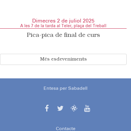
Dimecres 2 de juliol 2025
A les 7 de la tarda al Teler, plaça del Treball
Pica-pica de final de curs
Més esdeveniments
Entesa per Sabadell
Contacte