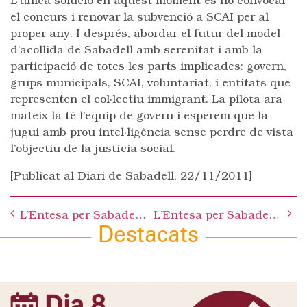
L’única solució en aquest moment és no convocar
el concurs i renovar la subvenció a SCAI per al
proper any. I després, abordar el futur del model
d’acollida de Sabadell amb serenitat i amb la
participació de totes les parts implicades: govern,
grups municipals, SCAI, voluntariat, i entitats que
representen el col·lectiu immigrant. La pilota ara
mateix la té l’equip de govern i esperem que la
jugui amb prou intel·ligència sense perdre de vista
l’objectiu de la justícia social.
[Publicat al Diari de Sabadell, 22/11/2011]
Post
L’Entesa per Sabadell defensa un model de policia comunitària i de proximitat
L’Entesa per Sabadell insta l’alcalde a fer gestions perquè Adif repari de manera urgent l’escala mecànica de Renfe Centre
navigation
Destacats