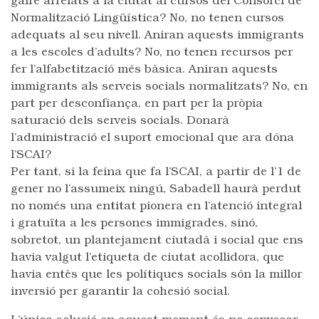
gaire arrelats a la ciutat al cursos del Consorci de
Normalització Lingüística? No, no tenen cursos
adequats al seu nivell. Aniran aquests immigrants
a les escoles d’adults? No, no tenen recursos per
fer l’alfabetització més bàsica. Aniran aquests
immigrants als serveis socials normalitzats? No, en
part per desconfiança, en part per la pròpia
saturació dels serveis socials. Donarà
l’administració el suport emocional que ara dóna
l’SCAI?
Per tant, si la feina que fa l’SCAI, a partir de l’1 de
gener no l’assumeix ningú, Sabadell haurà perdut
no només una entitat pionera en l’atenció integral
i gratuïta a les persones immigrades, sinó,
sobretot, un plantejament ciutadà i social que ens
havia valgut l’etiqueta de ciutat acollidora, que
havia entès que les polítiques socials són la millor
inversió per garantir la cohesió social.