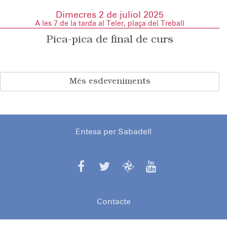
Dimecres 2 de juliol 2025
A les 7 de la tarda al Teler, plaça del Treball
Pica-pica de final de curs
Més esdeveniments
Entesa per Sabadell
Contacte