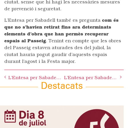
ciutat, sense que hi hagi les necessàries mesures
de prevenció i seguretat.
L’Entesa per Sabadell també es pregunta
com és
que no s’havien retirat fins ara determinats
elements d’obra que han permès recuperar
espais al Passeig
. Tenint en compte que les obres
del Passeig estaven aturades des del juliol, la
ciutat hauria pogut gaudir d’aquests espais
durant l’agost i la Festa major.
Post
L’Entesa per Sabadell reclama que es resolguin les incògnites que planen sobre les obres dels FGC
L’Entesa per Sabadell celebra que la mobilització de la ciutat impedeixi la celebració del concert neofeixista previst per demà
navigation
Destacats