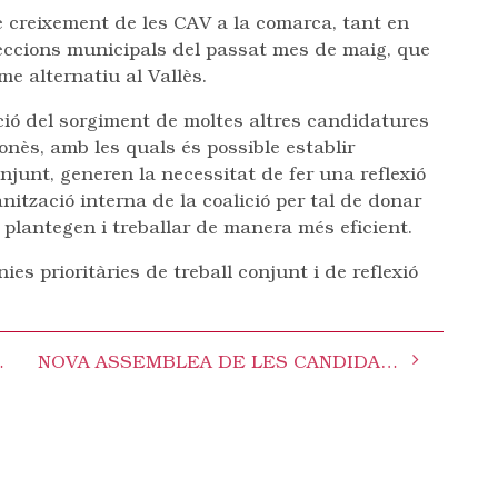
 creixement de les CAV a la comarca, tant en
eleccions municipals del passat mes de maig, que
me alternatiu al Vallès.
ció del sorgiment de moltes altres candidatures
lonès, amb les quals és possible establir
junt, generen la necessitat de fer una reflexió
ganització interna de la coalició per tal de donar
 plantegen i treballar de manera més eficient.
ies prioritàries de treball conjunt i de reflexió
ona blava a la Creu Alta
NOVA ASSEMBLEA DE LES CANDIDATURES ALTERNATIVES DEL VALLÈS