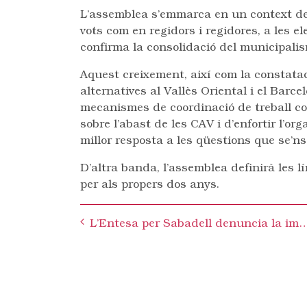
L’assemblea s’emmarca en un context de
vots com en regidors i regidores, a les 
confirma la consolidació del municipalis
Aquest creixement, així com la constata
alternatives al Vallès Oriental i el Barce
mecanismes de coordinació de treball con
sobre l’abast de les CAV i d’enfortir l’or
millor resposta a les qüestions que se’ns
D’altra banda, l’assemblea definirà les lín
per als propers dos anys.
Post
L’Entesa per Sabadell denuncia la imposició de places d’aparcament de z
navigation