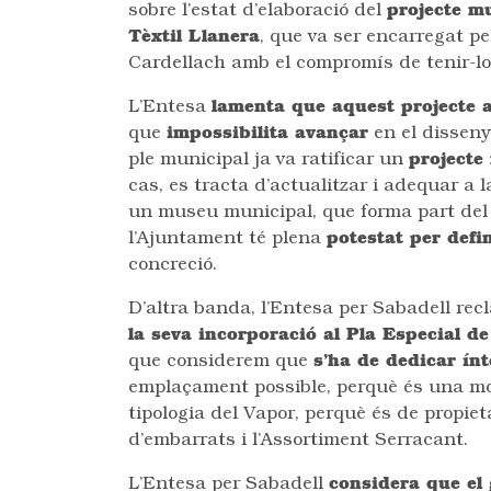
sobre l’estat d’elaboració del
projecte m
Tèxtil Llanera
, que va ser encarregat p
Cardellach amb el compromís de tenir-lo e
L’Entesa
lamenta que aquest projecte 
que
impossibilita avançar
en el disseny
ple municipal ja va ratificar un
projecte
cas, es tracta d’actualitzar i adequar a l
un museu municipal, que forma part del 
l’Ajuntament té plena
potestat per defi
concreció.
D’altra banda, l’Entesa per Sabadell re
la seva incorporació al Pla Especial d
que considerem que
s’ha de dedicar ín
emplaçament possible, perquè és una most
tipologia del Vapor, perquè és de propiet
d’embarrats i l’Assortiment Serracant.
L’Entesa per Sabadell
considera que el 