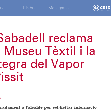
ualitat
Històric
Monogràfics
Sabadell reclama
l Museu Tèxtil i la
tegra del Vapor
issit
a
eradament a l’alcalde per sol·licitar informació