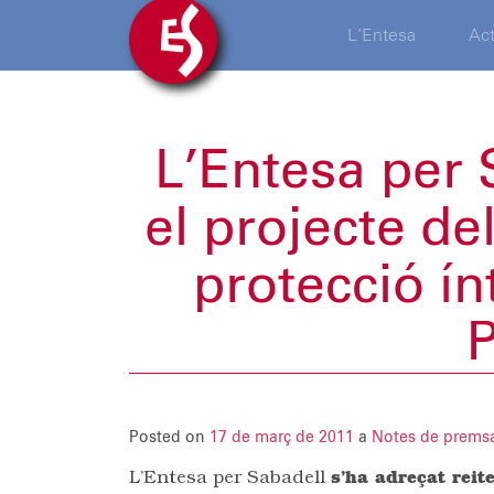
L’Entesa
Act
L’Entesa per 
el projecte de
protecció ín
P
Posted on
17 de març de 2011
a
Notes de prems
L’Entesa per Sabadell
s’ha adreçat reit