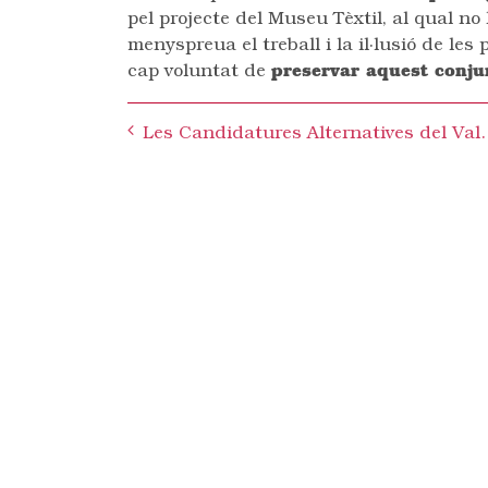
pel projecte del Museu Tèxtil, al qual no
menyspreua el treball i la il·lusió de les 
cap voluntat de
preservar aquest conju
Post
Les Candidatures Alternatives del Vallès CAV rebu
navigation