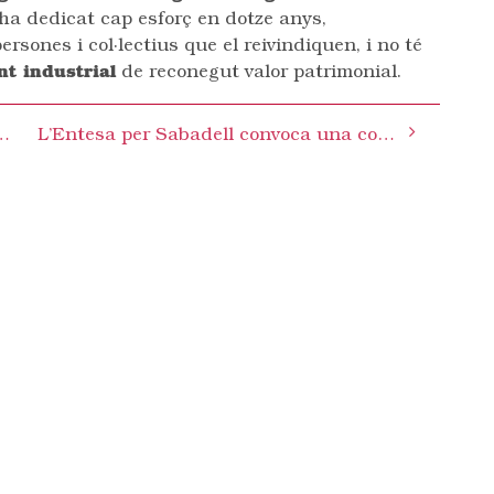
 ha dedicat cap esforç en dotze anys,
persones i col·lectius que el reivindiquen, i no té
nt industrial
de reconegut valor patrimonial.
tgen el nou retard en la construcció de l’Hospital Ernest Lluch
L’Entesa per Sabadell convoca una concentració per exigir el tancament de les centrals nuclears