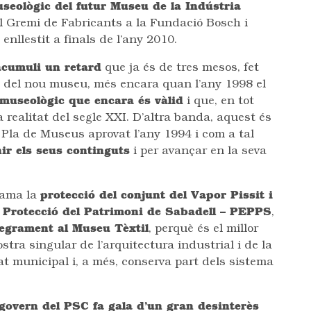
useològic del futur Museu de la Indústria
el Gremi de Fabricants a la Fundació Bosch i
nllestit a finals de l’any 2010.
acumuli un retard
que ja és de tres mesos, fet
 del nou museu, més encara quan l’any 1998 el
 museològic que encara és vàlid
i que, en tot
a realitat del segle XXI. D’altra banda, aquest és
Pla de Museus aprovat l’any 1994 i com a tal
nir els seus continguts
i per avançar en la seva
clama la
protecció del conjunt del Vapor Pissit i
e Protecció del Patrimoni de Sabadell – PEPPS
,
tegrament al Museu Tèxtil
, perquè és el millor
ra singular de l’arquitectura industrial i de la
at municipal i, a més, conserva part dels sistema
govern del PSC fa gala d’un gran desinterès