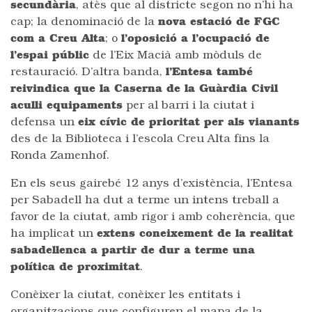
secundària
, atès que al districte segon no n’hi ha
cap; la denominació de la
nova estació de FGC
com a Creu Alta
; o
l’oposició a l’ocupació de
l’espai públic
de l’Eix Macià amb mòduls de
restauració. D’altra banda,
l’Entesa també
reivindica que la Caserna de la Guàrdia Civil
aculli equipaments
per al barri i la ciutat i
defensa un
eix cívic de prioritat per als vianants
des de la Biblioteca i l’escola Creu Alta fins la
Ronda Zamenhof.
En els seus gairebé 12 anys d’existència, l’Entesa
per Sabadell ha dut a terme un intens treball a
favor de la ciutat, amb rigor i amb coherència, que
ha implicat un
extens coneixement de la realitat
sabadellenca a partir de dur a terme una
política de proximitat
.
Conèixer la ciutat, conèixer les entitats i