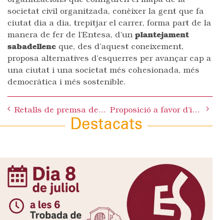
organitzacions que configuren el mapa de la
societat civil organitzada, conèixer la gent que fa
ciutat dia a dia, trepitjar el carrer, forma part de la
manera de fer de l’Entesa, d’un
plantejament
sabadellenc
que, des d’aquest coneixement,
proposa alternatives d’esquerres per avançar cap a
una ciutat i una societat més cohesionada, més
democràtica i més sostenible.
Post
Retalls de premsa del mes de GENER 2011
Proposició a favor d’instar al govern de l’estat a modificar la llei hipotecària per tal de regular la dació en el pagament
navigation
Destacats